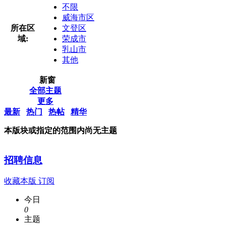
不限
威海市区
所在区
文登区
域:
荣成市
乳山市
其他
新窗
全部主题
更多
最新
热门
热帖
精华
本版块或指定的范围内尚无主题
招聘信息
收藏本版
订阅
今日
0
主题