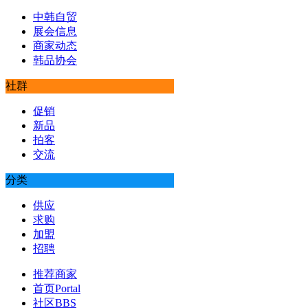
中韩自贸
展会信息
商家动态
韩品协会
社群
促销
新品
拍客
交流
分类
供应
求购
加盟
招聘
推荐商家
首页
Portal
社区
BBS