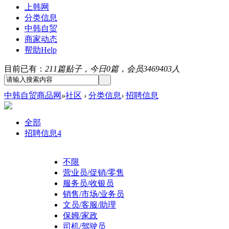
上韩网
分类信息
中韩自贸
商家动态
帮助
Help
目前已有：
211篇贴子，今日0篇，会员3469403人
中韩自贸商品网
»
社区
›
分类信息
›
招聘信息
全部
招聘信息
4
不限
营业员/促销/零售
服务员/收银员
销售/市场/业务员
文员/客服/助理
保姆/家政
司机/驾驶员