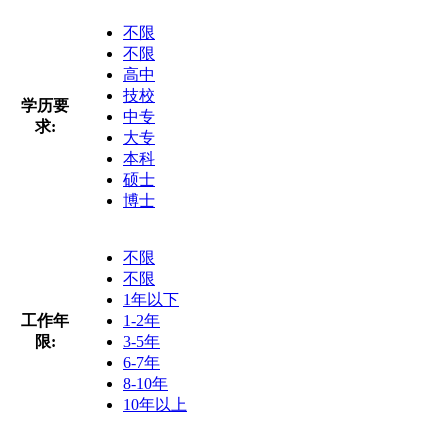
不限
不限
高中
技校
学历要
中专
求:
大专
本科
硕士
博士
不限
不限
1年以下
工作年
1-2年
限:
3-5年
6-7年
8-10年
10年以上