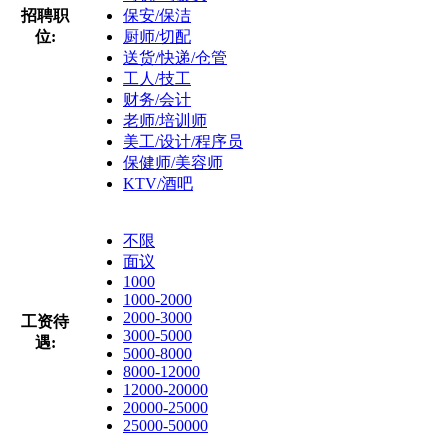
招聘职
保安/保洁
位:
厨师/切配
送货/快递/仓管
工人/技工
财务/会计
老师/培训师
美工/设计/程序员
保健师/美容师
KTV/酒吧
不限
面议
1000
1000-2000
2000-3000
工资待
3000-5000
遇:
5000-8000
8000-12000
12000-20000
20000-25000
25000-50000