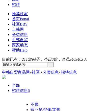
招聘
推荐商家
首页
Portal
社区
BBS
上韩网
分类信息
中韩自贸
商家动态
帮助
Help
目前已有：
211篇贴子，今日0篇，会员3469403人
中韩自贸商品网
»
社区
›
分类信息
›
招聘信息
全部
招聘信息
6
不限
营业员/促销/零售