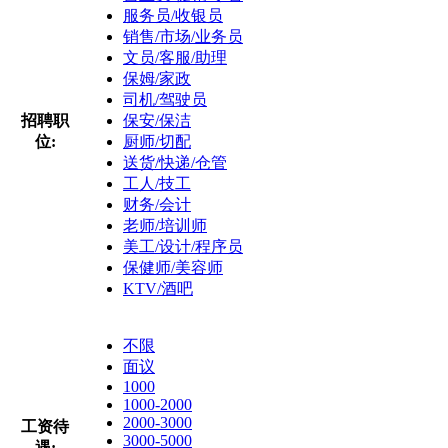
服务员/收银员
销售/市场/业务员
文员/客服/助理
保姆/家政
司机/驾驶员
招聘职
保安/保洁
位:
厨师/切配
送货/快递/仓管
工人/技工
财务/会计
老师/培训师
美工/设计/程序员
保健师/美容师
KTV/酒吧
不限
面议
1000
1000-2000
2000-3000
工资待
3000-5000
遇: