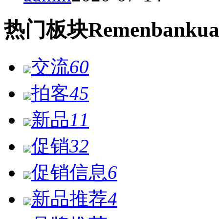
热门
板块
Remen
bankua
交流
60
拍客
45
新品
11
促销
32
促销信息
6
新品推荐
4