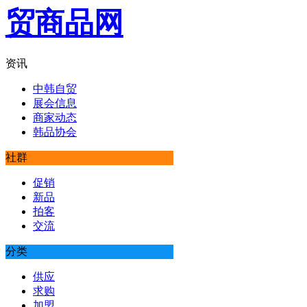
资讯
中韩自贸
展会信息
商家动态
韩品协会
社群
促销
新品
拍客
交流
分类
供应
求购
加盟