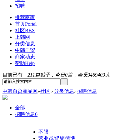
招聘
推荐商家
首页
Portal
社区
BBS
上韩网
分类信息
中韩自贸
商家动态
帮助
Help
目前已有：
211篇贴子，今日0篇，会员3469403人
中韩自贸商品网
»
社区
›
分类信息
›
招聘信息
全部
招聘信息
6
不限
营业员/促销/零售