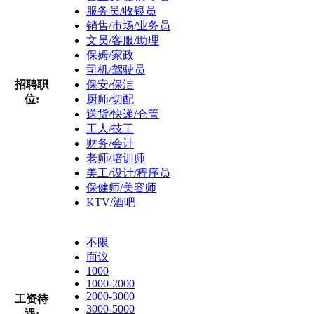
服务员/收银员
销售/市场/业务员
文员/客服/助理
保姆/家政
司机/驾驶员
招聘职
保安/保洁
位:
厨师/切配
送货/快递/仓管
工人/技工
财务/会计
老师/培训师
美工/设计/程序员
保健师/美容师
KTV/酒吧
不限
面议
1000
1000-2000
2000-3000
工资待
3000-5000
遇: