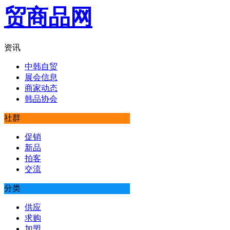
资讯
中韩自贸
展会信息
商家动态
韩品协会
社群
促销
新品
拍客
交流
分类
供应
求购
加盟