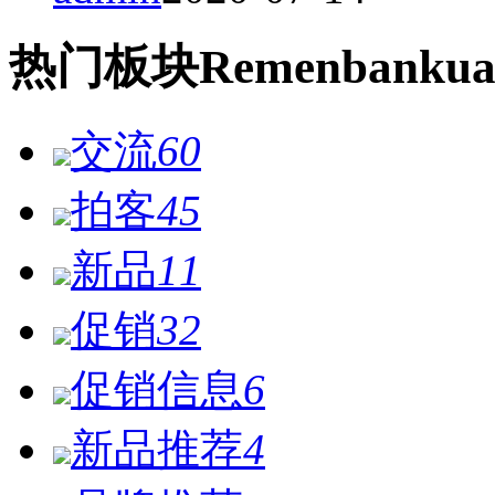
热门
板块
Remen
bankua
交流
60
拍客
45
新品
11
促销
32
促销信息
6
新品推荐
4