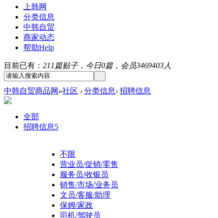
上韩网
分类信息
中韩自贸
商家动态
帮助
Help
目前已有：
211篇贴子，今日0篇，会员3469403人
中韩自贸商品网
»
社区
›
分类信息
›
招聘信息
全部
招聘信息
5
不限
营业员/促销/零售
服务员/收银员
销售/市场/业务员
文员/客服/助理
保姆/家政
司机/驾驶员