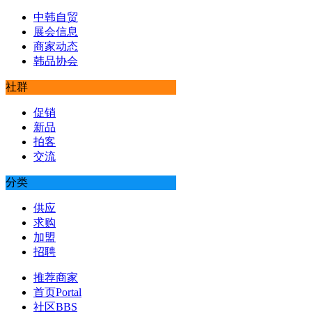
中韩自贸
展会信息
商家动态
韩品协会
社群
促销
新品
拍客
交流
分类
供应
求购
加盟
招聘
推荐商家
首页
Portal
社区
BBS