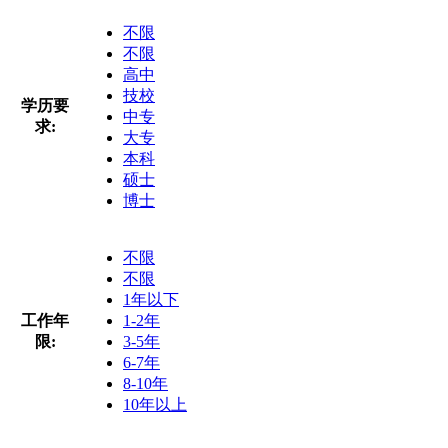
不限
不限
高中
技校
学历要
中专
求:
大专
本科
硕士
博士
不限
不限
1年以下
工作年
1-2年
限:
3-5年
6-7年
8-10年
10年以上