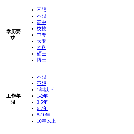
不限
不限
高中
技校
学历要
中专
求:
大专
本科
硕士
博士
不限
不限
1年以下
工作年
1-2年
限:
3-5年
6-7年
8-10年
10年以上