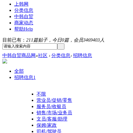
上韩网
分类信息
中韩自贸
商家动态
帮助
Help
目前已有：
211篇贴子，今日0篇，会员3469403人
中韩自贸商品网
»
社区
›
分类信息
›
招聘信息
全部
招聘信息
1
不限
营业员/促销/零售
服务员/收银员
销售/市场/业务员
文员/客服/助理
保姆/家政
司机/驾驶员