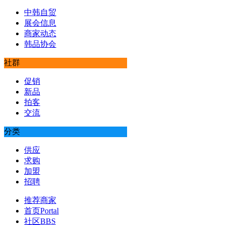
中韩自贸
展会信息
商家动态
韩品协会
社群
促销
新品
拍客
交流
分类
供应
求购
加盟
招聘
推荐商家
首页
Portal
社区
BBS