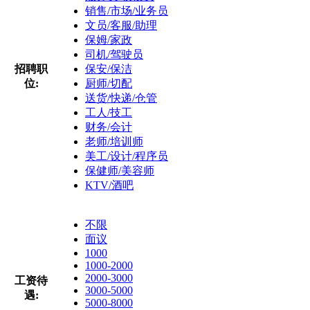
销售/市场/业务员
文员/客服/助理
保姆/家政
司机/驾驶员
招聘职
保安/保洁
位:
厨师/切配
送货/快递/仓管
工人/技工
财务/会计
老师/培训师
美工/设计/程序员
保健师/美容师
KTV/酒吧
不限
面议
1000
1000-2000
2000-3000
工资待
3000-5000
遇:
5000-8000