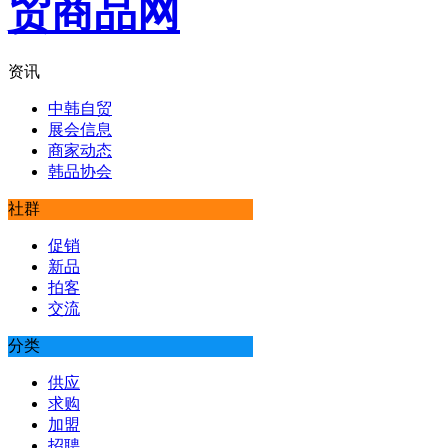
资讯
中韩自贸
展会信息
商家动态
韩品协会
社群
促销
新品
拍客
交流
分类
供应
求购
加盟
招聘