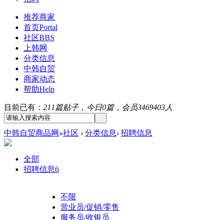
推荐商家
首页
Portal
社区
BBS
上韩网
分类信息
中韩自贸
商家动态
帮助
Help
目前已有：
211篇贴子，今日0篇，会员3469403人
中韩自贸商品网
»
社区
›
分类信息
›
招聘信息
全部
招聘信息
6
不限
营业员/促销/零售
服务员/收银员