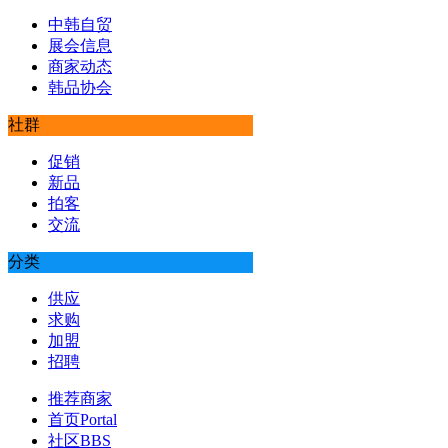
中韩自贸
展会信息
商家动态
韩品协会
社群
促销
新品
拍客
交流
分类
供应
求购
加盟
招聘
推荐商家
首页
Portal
社区
BBS