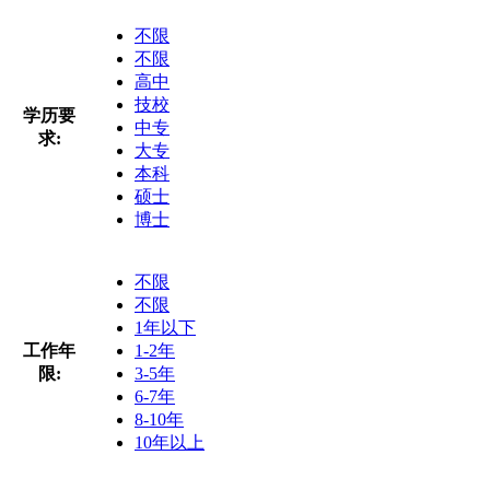
不限
不限
高中
技校
学历要
中专
求:
大专
本科
硕士
博士
不限
不限
1年以下
工作年
1-2年
限:
3-5年
6-7年
8-10年
10年以上