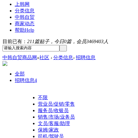
上韩网
分类信息
中韩自贸
商家动态
帮助
Help
目前已有：
211篇贴子，今日0篇，会员3469403人
中韩自贸商品网
»
社区
›
分类信息
›
招聘信息
全部
招聘信息
4
不限
营业员/促销/零售
服务员/收银员
销售/市场/业务员
文员/客服/助理
保姆/家政
司机/驾驶员