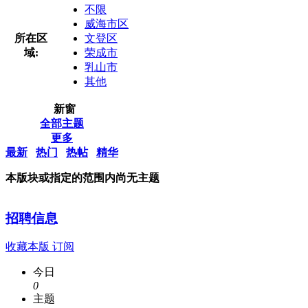
不限
威海市区
所在区
文登区
域:
荣成市
乳山市
其他
新窗
全部主题
更多
最新
热门
热帖
精华
本版块或指定的范围内尚无主题
招聘信息
收藏本版
订阅
今日
0
主题