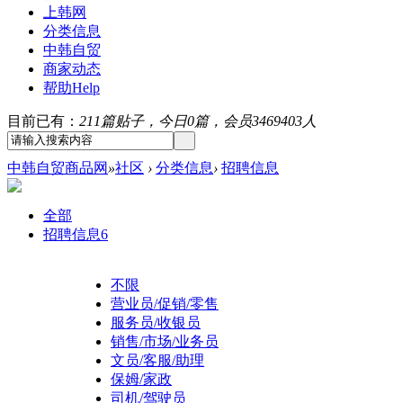
上韩网
分类信息
中韩自贸
商家动态
帮助
Help
目前已有：
211篇贴子，今日0篇，会员3469403人
中韩自贸商品网
»
社区
›
分类信息
›
招聘信息
全部
招聘信息
6
不限
营业员/促销/零售
服务员/收银员
销售/市场/业务员
文员/客服/助理
保姆/家政
司机/驾驶员