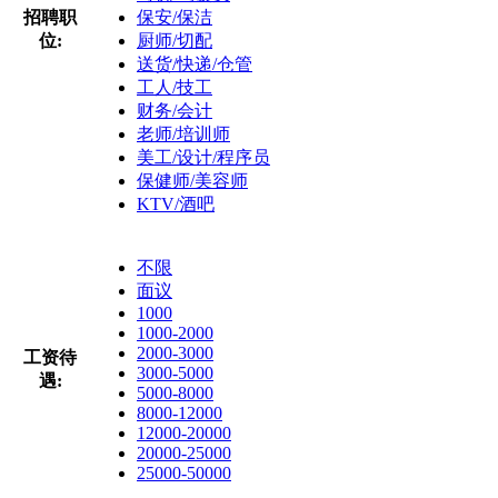
招聘职
保安/保洁
位:
厨师/切配
送货/快递/仓管
工人/技工
财务/会计
老师/培训师
美工/设计/程序员
保健师/美容师
KTV/酒吧
不限
面议
1000
1000-2000
2000-3000
工资待
3000-5000
遇:
5000-8000
8000-12000
12000-20000
20000-25000
25000-50000