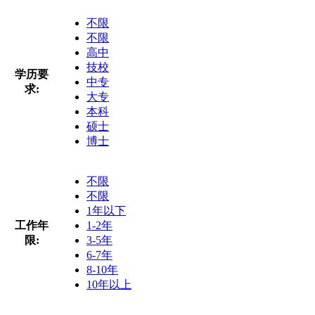
不限
不限
高中
技校
学历要
中专
求:
大专
本科
硕士
博士
不限
不限
1年以下
工作年
1-2年
限:
3-5年
6-7年
8-10年
10年以上