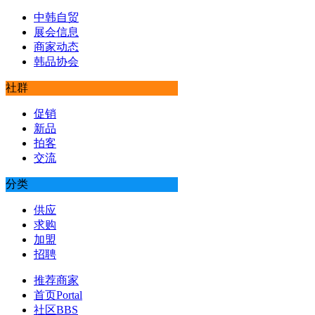
中韩自贸
展会信息
商家动态
韩品协会
社群
促销
新品
拍客
交流
分类
供应
求购
加盟
招聘
推荐商家
首页
Portal
社区
BBS