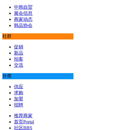
中韩自贸
展会信息
商家动态
韩品协会
社群
促销
新品
拍客
交流
分类
供应
求购
加盟
招聘
推荐商家
首页
Portal
社区
BBS