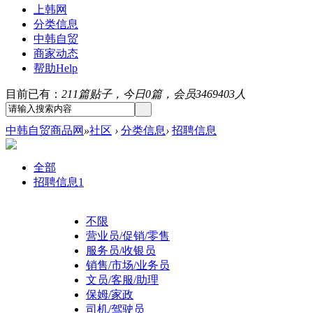
上韩网
分类信息
中韩自贸
商家动态
帮助
Help
目前已有：
211篇贴子，今日0篇，会员3469403人
中韩自贸商品网
»
社区
›
分类信息
›
招聘信息
全部
招聘信息
1
不限
营业员/促销/零售
服务员/收银员
销售/市场/业务员
文员/客服/助理
保姆/家政
司机/驾驶员