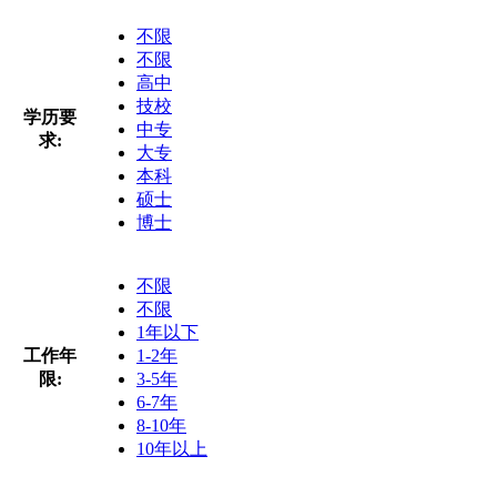
不限
不限
高中
技校
学历要
中专
求:
大专
本科
硕士
博士
不限
不限
1年以下
工作年
1-2年
限:
3-5年
6-7年
8-10年
10年以上