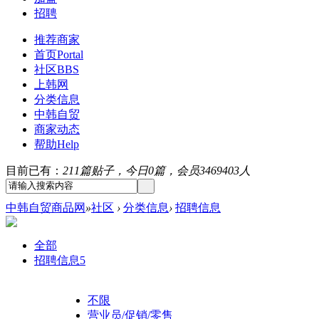
招聘
推荐商家
首页
Portal
社区
BBS
上韩网
分类信息
中韩自贸
商家动态
帮助
Help
目前已有：
211篇贴子，今日0篇，会员3469403人
中韩自贸商品网
»
社区
›
分类信息
›
招聘信息
全部
招聘信息
5
不限
营业员/促销/零售