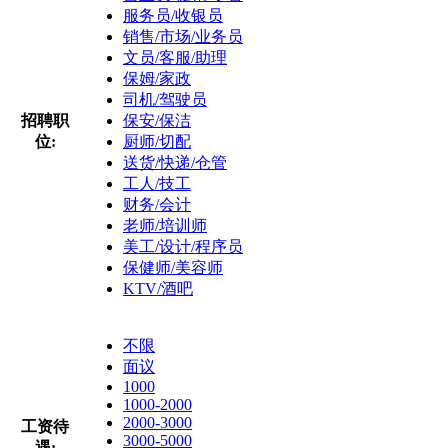
服务员/收银员
销售/市场/业务员
文员/客服/助理
保姆/家政
司机/驾驶员
招聘职
保安/保洁
位:
厨师/切配
送货/快递/仓管
工人/技工
财务/会计
老师/培训师
美工/设计/程序员
保健师/美容师
KTV/酒吧
不限
面议
1000
1000-2000
2000-3000
工资待
3000-5000
遇: