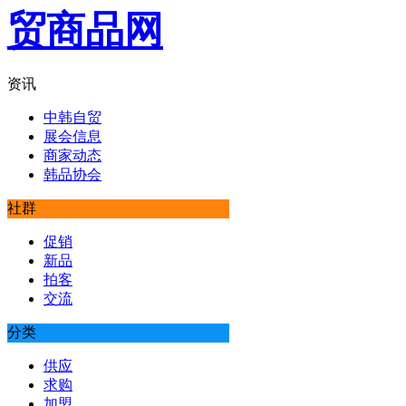
资讯
中韩自贸
展会信息
商家动态
韩品协会
社群
促销
新品
拍客
交流
分类
供应
求购
加盟