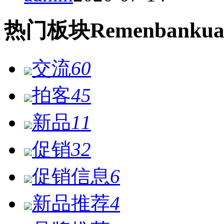
热门
板块
Remen
bankua
交流
60
拍客
45
新品
11
促销
32
促销信息
6
新品推荐
4