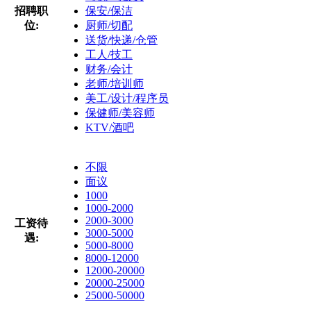
招聘职
保安/保洁
位:
厨师/切配
送货/快递/仓管
工人/技工
财务/会计
老师/培训师
美工/设计/程序员
保健师/美容师
KTV/酒吧
不限
面议
1000
1000-2000
2000-3000
工资待
3000-5000
遇:
5000-8000
8000-12000
12000-20000
20000-25000
25000-50000