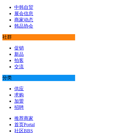
中韩自贸
展会信息
商家动态
韩品协会
社群
促销
新品
拍客
交流
分类
供应
求购
加盟
招聘
推荐商家
首页
Portal
社区
BBS