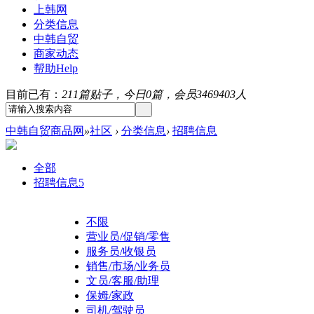
上韩网
分类信息
中韩自贸
商家动态
帮助
Help
目前已有：
211篇贴子，今日0篇，会员3469403人
中韩自贸商品网
»
社区
›
分类信息
›
招聘信息
全部
招聘信息
5
不限
营业员/促销/零售
服务员/收银员
销售/市场/业务员
文员/客服/助理
保姆/家政
司机/驾驶员