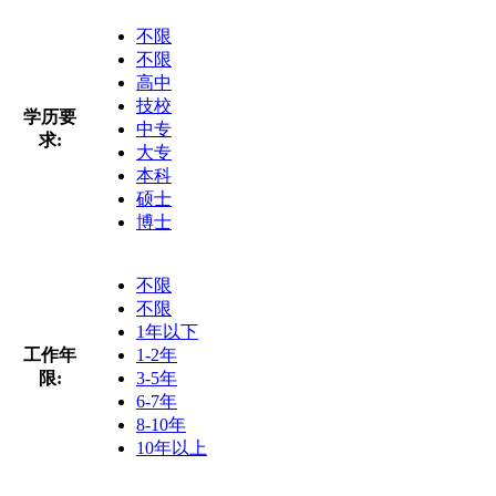
不限
不限
高中
技校
学历要
中专
求:
大专
本科
硕士
博士
不限
不限
1年以下
工作年
1-2年
限:
3-5年
6-7年
8-10年
10年以上