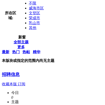
不限
威海市区
所在区
文登区
域:
荣成市
乳山市
其他
新窗
全部主题
更多
最新
热门
热帖
精华
本版块或指定的范围内尚无主题
招聘信息
收藏本版
订阅
今日
0
主题