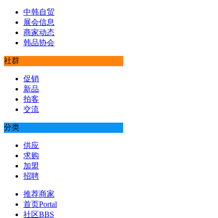
中韩自贸
展会信息
商家动态
韩品协会
社群
促销
新品
拍客
交流
分类
供应
求购
加盟
招聘
推荐商家
首页
Portal
社区
BBS