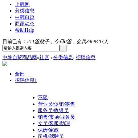
上韩网
分类信息
中韩自贸
商家动态
帮助
Help
目前已有：
211篇贴子，今日0篇，会员3469403人
中韩自贸商品网
»
社区
›
分类信息
›
招聘信息
全部
招聘信息
1
不限
营业员/促销/零售
服务员/收银员
销售/市场/业务员
文员/客服/助理
保姆/家政
司机/驾驶员