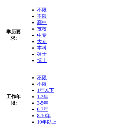
不限
不限
高中
技校
学历要
中专
求:
大专
本科
硕士
博士
不限
不限
1年以下
工作年
1-2年
限:
3-5年
6-7年
8-10年
10年以上