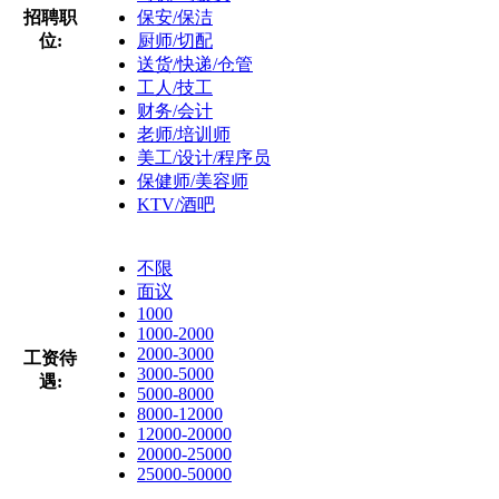
招聘职
保安/保洁
位:
厨师/切配
送货/快递/仓管
工人/技工
财务/会计
老师/培训师
美工/设计/程序员
保健师/美容师
KTV/酒吧
不限
面议
1000
1000-2000
2000-3000
工资待
3000-5000
遇:
5000-8000
8000-12000
12000-20000
20000-25000
25000-50000