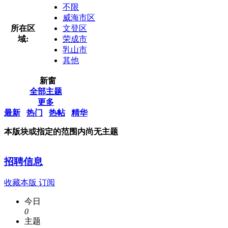
不限
威海市区
所在区
文登区
域:
荣成市
乳山市
其他
新窗
全部主题
更多
最新
热门
热帖
精华
本版块或指定的范围内尚无主题
招聘信息
收藏本版
订阅
今日
0
主题