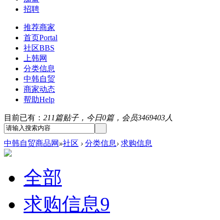
招聘
推荐商家
首页
Portal
社区
BBS
上韩网
分类信息
中韩自贸
商家动态
帮助
Help
目前已有：
211篇贴子，今日0篇，会员3469403人
中韩自贸商品网
»
社区
›
分类信息
›
求购信息
全部
求购信息
9