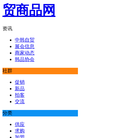
资讯
中韩自贸
展会信息
商家动态
韩品协会
社群
促销
新品
拍客
交流
分类
供应
求购
加盟