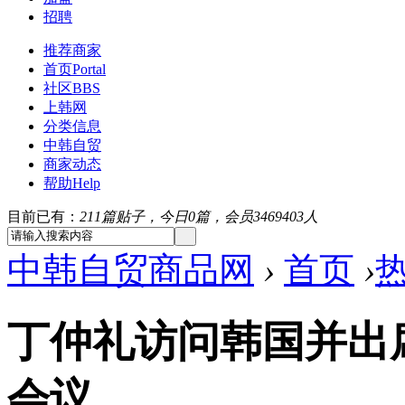
招聘
推荐商家
首页
Portal
社区
BBS
上韩网
分类信息
中韩自贸
商家动态
帮助
Help
目前已有：
211篇贴子，今日0篇，会员3469403人
中韩自贸商品网
›
首页
›
丁仲礼访问韩国并出
会议