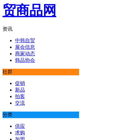
资讯
中韩自贸
展会信息
商家动态
韩品协会
社群
促销
新品
拍客
交流
分类
供应
求购
加盟