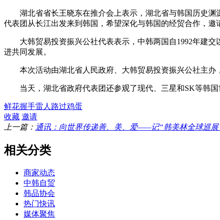
湖北省省长王晓东在推介会上表示，湖北省与韩国历史渊源深
代表团从长江出发来到韩国，希望深化与韩国的经贸合作，邀
大韩贸易投资振兴公社代表表示，中韩两国自1992年建交
进共同发展。
本次活动由湖北省人民政府、大韩贸易投资振兴公社主办，
当天，湖北省政府代表团还参观了现代、三星和SK等韩国世
鲜花
握手
雷人
路过
鸡蛋
收藏
邀请
上一篇：
通讯：向世界传递善、美、爱——记“韩美林全球巡展
相关分类
商家动态
中韩自贸
韩品协会
热门快讯
媒体聚焦