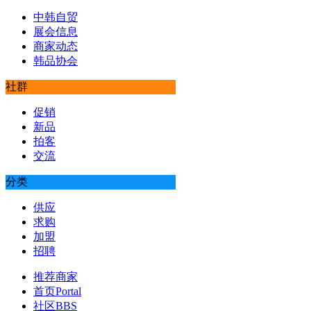
中韩自贸
展会信息
商家动态
韩品协会
社群
促销
新品
拍客
交流
分类
供应
求购
加盟
招聘
推荐商家
首页
Portal
社区
BBS