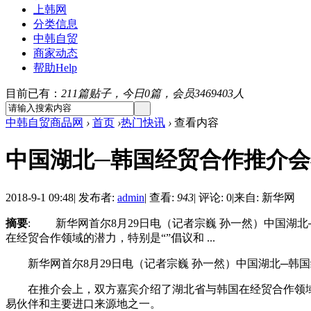
上韩网
分类信息
中韩自贸
商家动态
帮助
Help
目前已有：
211篇贴子，今日0篇，会员3469403人
中韩自贸商品网
›
首页
›
热门快讯
›
查看内容
中国湖北─韩国经贸合作推介
2018-9-1 09:48
|
发布者:
admin
|
查看:
943
|
评论: 0
|
来自: 新华网
摘要
: 新华网首尔8月29日电（记者宗巍 孙一然）中国湖
在经贸合作领域的潜力，特别是“”倡议和 ...
新华网首尔8月29日电（记者宗巍 孙一然）中国湖北─韩国
在推介会上，双方嘉宾介绍了湖北省与韩国在经贸合作领域的潜
易伙伴和主要进口来源地之一。