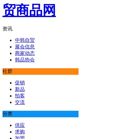
资讯
中韩自贸
展会信息
商家动态
韩品协会
社群
促销
新品
拍客
交流
分类
供应
求购
加盟