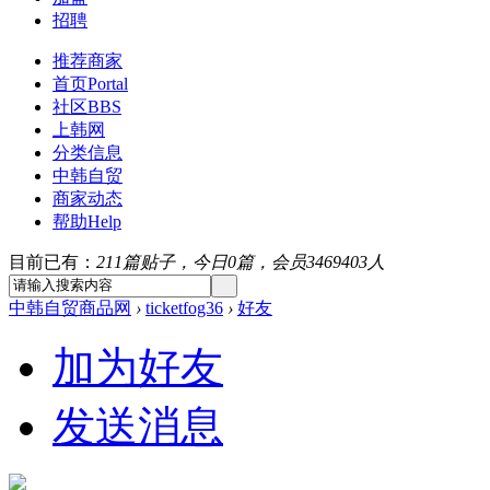
招聘
推荐商家
首页
Portal
社区
BBS
上韩网
分类信息
中韩自贸
商家动态
帮助
Help
目前已有：
211篇贴子，今日0篇，会员3469403人
中韩自贸商品网
›
ticketfog36
›
好友
加为好友
发送消息