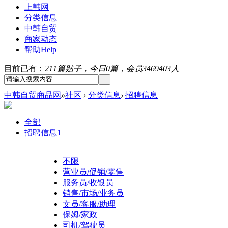
上韩网
分类信息
中韩自贸
商家动态
帮助
Help
目前已有：
211篇贴子，今日0篇，会员3469403人
中韩自贸商品网
»
社区
›
分类信息
›
招聘信息
全部
招聘信息
1
不限
营业员/促销/零售
服务员/收银员
销售/市场/业务员
文员/客服/助理
保姆/家政
司机/驾驶员