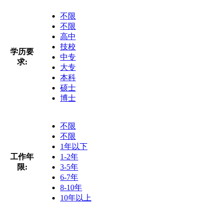
不限
不限
高中
技校
学历要
中专
求:
大专
本科
硕士
博士
不限
不限
1年以下
工作年
1-2年
限:
3-5年
6-7年
8-10年
10年以上