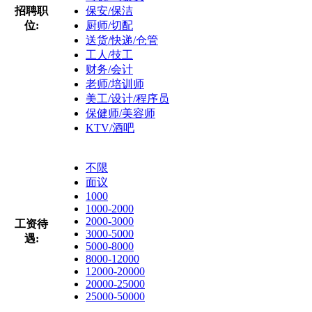
招聘职
保安/保洁
位:
厨师/切配
送货/快递/仓管
工人/技工
财务/会计
老师/培训师
美工/设计/程序员
保健师/美容师
KTV/酒吧
不限
面议
1000
1000-2000
2000-3000
工资待
3000-5000
遇:
5000-8000
8000-12000
12000-20000
20000-25000
25000-50000