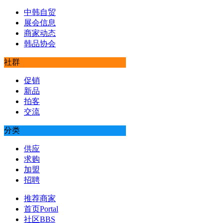
中韩自贸
展会信息
商家动态
韩品协会
社群
促销
新品
拍客
交流
分类
供应
求购
加盟
招聘
推荐商家
首页
Portal
社区
BBS