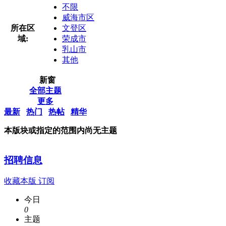
不限
威海市区
所在区
文登区
域:
荣成市
乳山市
其他
新窗
全部主题
更多
最新
热门
热帖
精华
本版块或指定的范围内尚无主题
招聘信息
收藏本版
订阅
今日
0
主题