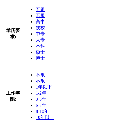
不限
不限
高中
技校
学历要
中专
求:
大专
本科
硕士
博士
不限
不限
1年以下
工作年
1-2年
限:
3-5年
6-7年
8-10年
10年以上