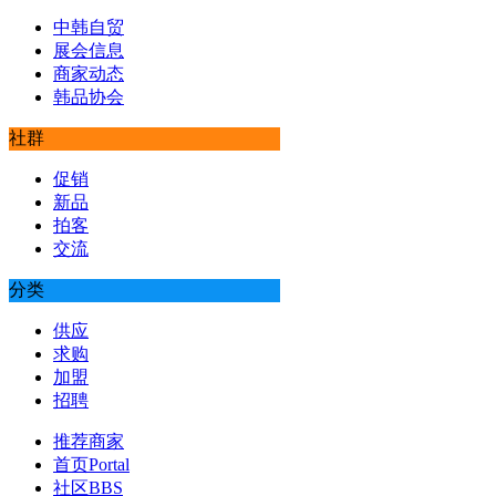
中韩自贸
展会信息
商家动态
韩品协会
社群
促销
新品
拍客
交流
分类
供应
求购
加盟
招聘
推荐商家
首页
Portal
社区
BBS