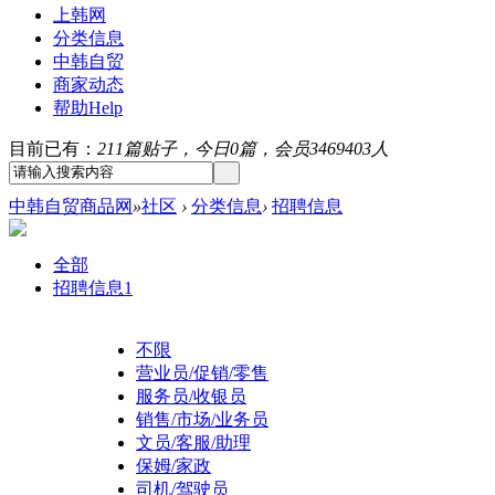
上韩网
分类信息
中韩自贸
商家动态
帮助
Help
目前已有：
211篇贴子，今日0篇，会员3469403人
中韩自贸商品网
»
社区
›
分类信息
›
招聘信息
全部
招聘信息
1
不限
营业员/促销/零售
服务员/收银员
销售/市场/业务员
文员/客服/助理
保姆/家政
司机/驾驶员