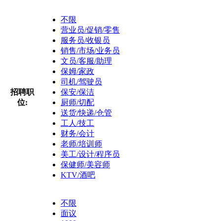
不限
营业员/促销/零售
服务员/收银员
销售/市场/业务员
文员/客服/助理
保姆/家政
司机/驾驶员
招聘职
保安/保洁
位:
厨师/切配
送货/快递/仓管
工人/技工
财务/会计
老师/培训师
美工/设计/程序员
保健师/美容师
KTV/酒吧
不限
面议