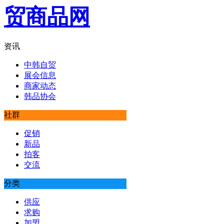
资讯
中韩自贸
展会信息
商家动态
韩品协会
社群
促销
新品
拍客
交流
分类
供应
求购
加盟