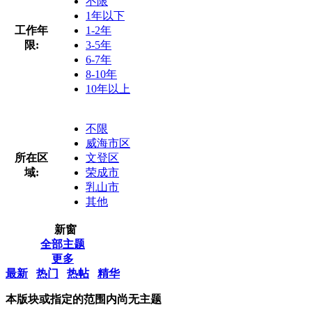
不限
1年以下
工作年
1-2年
限:
3-5年
6-7年
8-10年
10年以上
不限
威海市区
所在区
文登区
域:
荣成市
乳山市
其他
新窗
全部主题
更多
最新
热门
热帖
精华
本版块或指定的范围内尚无主题