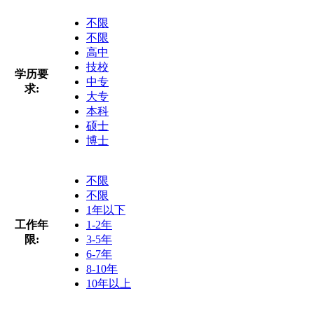
不限
不限
高中
技校
学历要
中专
求:
大专
本科
硕士
博士
不限
不限
1年以下
工作年
1-2年
限:
3-5年
6-7年
8-10年
10年以上