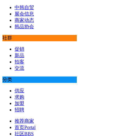
中韩自贸
展会信息
商家动态
韩品协会
社群
促销
新品
拍客
交流
分类
供应
求购
加盟
招聘
推荐商家
首页
Portal
社区
BBS