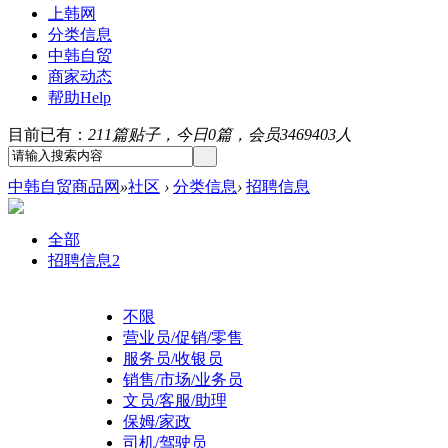
上韩网
分类信息
中韩自贸
商家动态
帮助
Help
目前已有：
211篇贴子，今日0篇，会员3469403人
中韩自贸商品网
»
社区
›
分类信息
›
招聘信息
全部
招聘信息
2
不限
营业员/促销/零售
服务员/收银员
销售/市场/业务员
文员/客服/助理
保姆/家政
司机/驾驶员