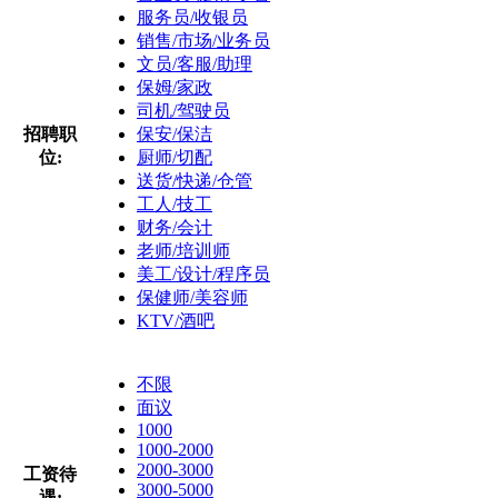
服务员/收银员
销售/市场/业务员
文员/客服/助理
保姆/家政
司机/驾驶员
招聘职
保安/保洁
位:
厨师/切配
送货/快递/仓管
工人/技工
财务/会计
老师/培训师
美工/设计/程序员
保健师/美容师
KTV/酒吧
不限
面议
1000
1000-2000
2000-3000
工资待
3000-5000
遇: