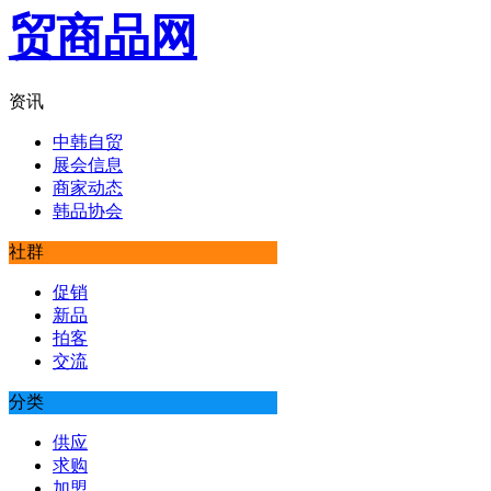
资讯
中韩自贸
展会信息
商家动态
韩品协会
社群
促销
新品
拍客
交流
分类
供应
求购
加盟