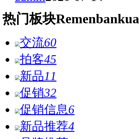
热门
板块
Remen
bankua
交流
60
拍客
45
新品
11
促销
32
促销信息
6
新品推荐
4