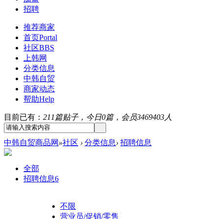
招聘
推荐商家
首页
Portal
社区
BBS
上韩网
分类信息
中韩自贸
商家动态
帮助
Help
目前已有：
211篇贴子，今日0篇，会员3469403人
中韩自贸商品网
»
社区
›
分类信息
›
招聘信息
全部
招聘信息
6
不限
营业员/促销/零售