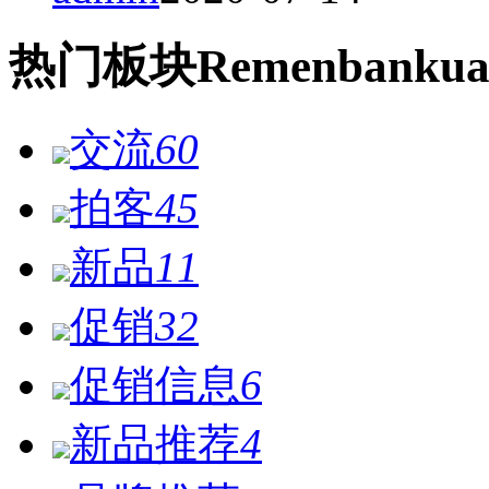
热门
板块
Remen
bankua
交流
60
拍客
45
新品
11
促销
32
促销信息
6
新品推荐
4