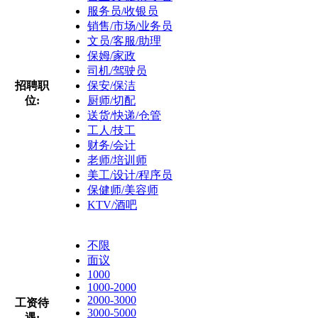
服务员/收银员
销售/市场/业务员
文员/客服/助理
保姆/家政
司机/驾驶员
招聘职
保安/保洁
位:
厨师/切配
送货/快递/仓管
工人/技工
财务/会计
老师/培训师
美工/设计/程序员
保健师/美容师
KTV/酒吧
不限
面议
1000
1000-2000
2000-3000
工资待
3000-5000
遇: