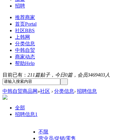
招聘
推荐商家
首页
Portal
社区
BBS
上韩网
分类信息
中韩自贸
商家动态
帮助
Help
目前已有：
211篇贴子，今日0篇，会员3469403人
中韩自贸商品网
»
社区
›
分类信息
›
招聘信息
全部
招聘信息
1
不限
营业员/促销/零售