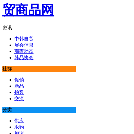
资讯
中韩自贸
展会信息
商家动态
韩品协会
社群
促销
新品
拍客
交流
分类
供应
求购
加盟