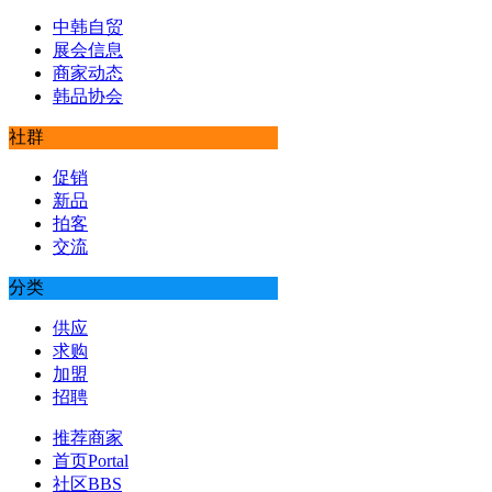
中韩自贸
展会信息
商家动态
韩品协会
社群
促销
新品
拍客
交流
分类
供应
求购
加盟
招聘
推荐商家
首页
Portal
社区
BBS