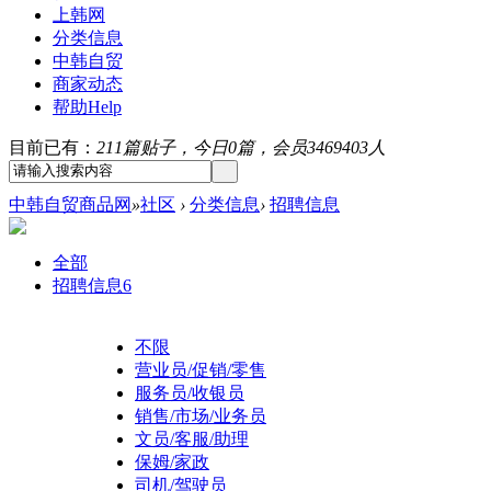
上韩网
分类信息
中韩自贸
商家动态
帮助
Help
目前已有：
211篇贴子，今日0篇，会员3469403人
中韩自贸商品网
»
社区
›
分类信息
›
招聘信息
全部
招聘信息
6
不限
营业员/促销/零售
服务员/收银员
销售/市场/业务员
文员/客服/助理
保姆/家政
司机/驾驶员