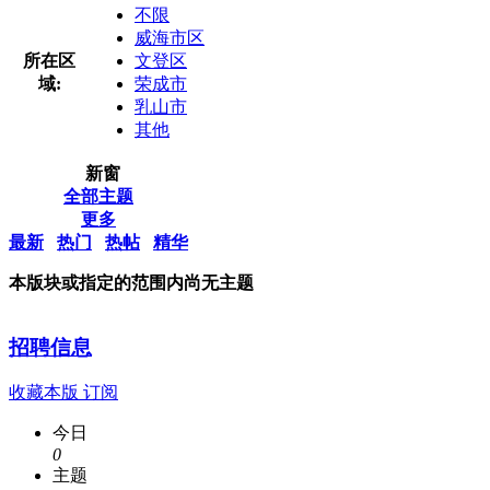
不限
威海市区
所在区
文登区
域:
荣成市
乳山市
其他
新窗
全部主题
更多
最新
热门
热帖
精华
本版块或指定的范围内尚无主题
招聘信息
收藏本版
订阅
今日
0
主题