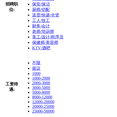
招聘职
保安/保洁
位:
厨师/切配
送货/快递/仓管
工人/技工
财务/会计
老师/培训师
美工/设计/程序员
保健师/美容师
KTV/酒吧
不限
面议
1000
1000-2000
2000-3000
工资待
3000-5000
遇:
5000-8000
8000-12000
12000-20000
20000-25000
25000-50000