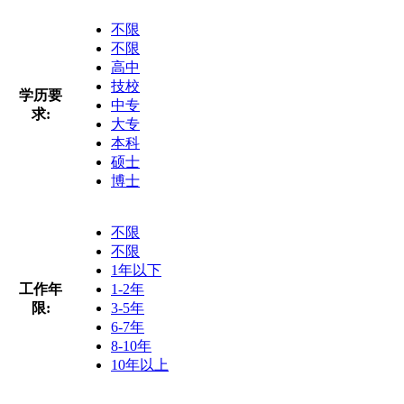
不限
不限
高中
技校
学历要
中专
求:
大专
本科
硕士
博士
不限
不限
1年以下
工作年
1-2年
限:
3-5年
6-7年
8-10年
10年以上