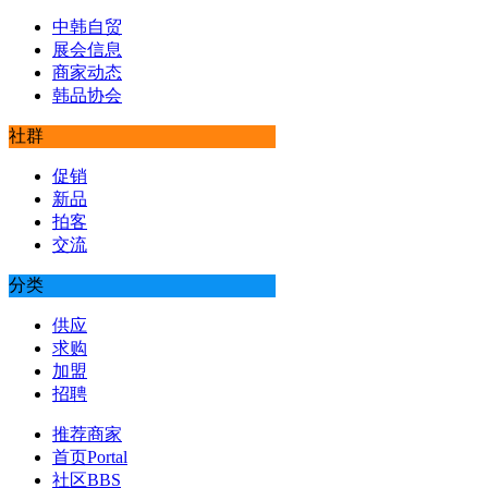
中韩自贸
展会信息
商家动态
韩品协会
社群
促销
新品
拍客
交流
分类
供应
求购
加盟
招聘
推荐商家
首页
Portal
社区
BBS