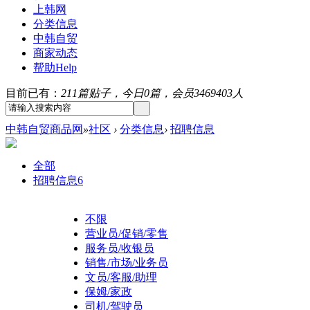
上韩网
分类信息
中韩自贸
商家动态
帮助
Help
目前已有：
211篇贴子，今日0篇，会员3469403人
中韩自贸商品网
»
社区
›
分类信息
›
招聘信息
全部
招聘信息
6
不限
营业员/促销/零售
服务员/收银员
销售/市场/业务员
文员/客服/助理
保姆/家政
司机/驾驶员