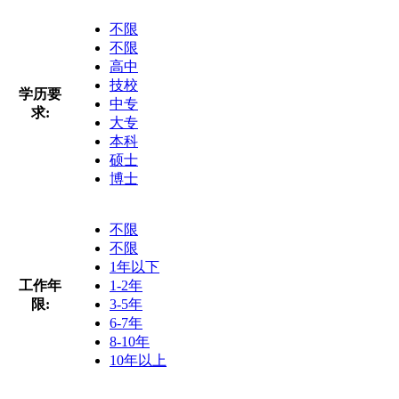
不限
不限
高中
技校
学历要
中专
求:
大专
本科
硕士
博士
不限
不限
1年以下
工作年
1-2年
限:
3-5年
6-7年
8-10年
10年以上