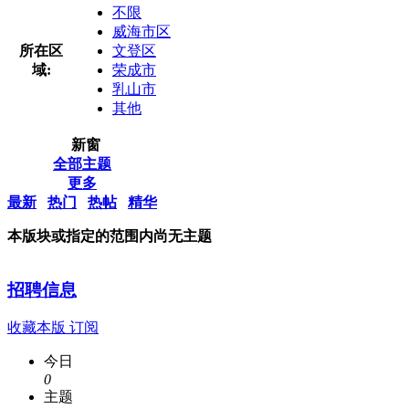
不限
威海市区
所在区
文登区
域:
荣成市
乳山市
其他
新窗
全部主题
更多
最新
热门
热帖
精华
本版块或指定的范围内尚无主题
招聘信息
收藏本版
订阅
今日
0
主题