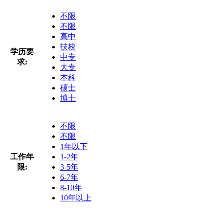
不限
不限
高中
技校
学历要
中专
求:
大专
本科
硕士
博士
不限
不限
1年以下
工作年
1-2年
限:
3-5年
6-7年
8-10年
10年以上