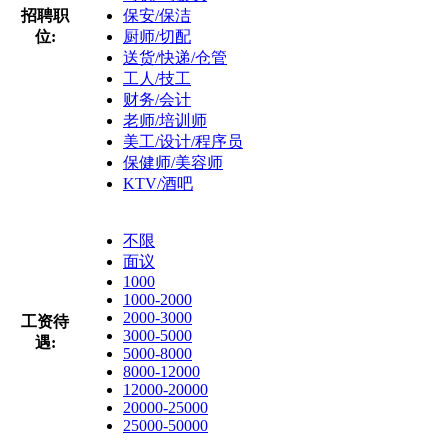
招聘职
保安/保洁
位:
厨师/切配
送货/快递/仓管
工人/技工
财务/会计
老师/培训师
美工/设计/程序员
保健师/美容师
KTV/酒吧
不限
面议
1000
1000-2000
2000-3000
工资待
3000-5000
遇:
5000-8000
8000-12000
12000-20000
20000-25000
25000-50000