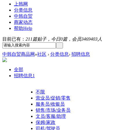
上韩网
分类信息
中韩自贸
商家动态
帮助
Help
目前已有：
211篇贴子，今日0篇，会员3469403人
中韩自贸商品网
»
社区
›
分类信息
›
招聘信息
全部
招聘信息
1
不限
营业员/促销/零售
服务员/收银员
销售/市场/业务员
文员/客服/助理
保姆/家政
司机/驾驶员