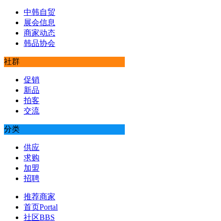
中韩自贸
展会信息
商家动态
韩品协会
社群
促销
新品
拍客
交流
分类
供应
求购
加盟
招聘
推荐商家
首页
Portal
社区
BBS