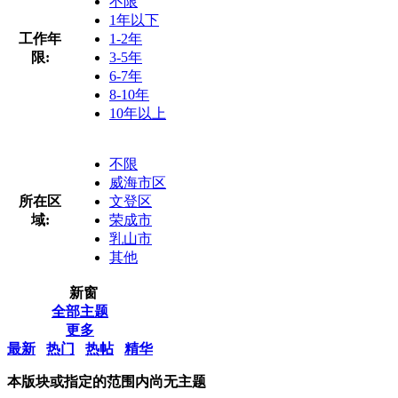
不限
1年以下
工作年
1-2年
限:
3-5年
6-7年
8-10年
10年以上
不限
威海市区
所在区
文登区
域:
荣成市
乳山市
其他
新窗
全部主题
更多
最新
热门
热帖
精华
本版块或指定的范围内尚无主题