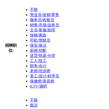
不限
营业员/促销/零售
服务员/收银员
销售/市场/业务员
文员/客服/助理
保姆/家政
司机/驾驶员
招聘职
保安/保洁
位:
厨师/切配
送货/快递/仓管
工人/技工
财务/会计
老师/培训师
美工/设计/程序员
保健师/美容师
KTV/酒吧
不限
面议