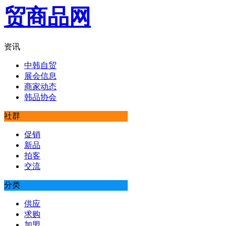
资讯
中韩自贸
展会信息
商家动态
韩品协会
社群
促销
新品
拍客
交流
分类
供应
求购
加盟