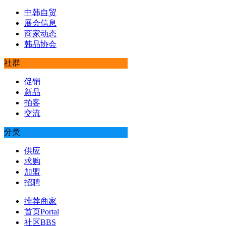
中韩自贸
展会信息
商家动态
韩品协会
社群
促销
新品
拍客
交流
分类
供应
求购
加盟
招聘
推荐商家
首页
Portal
社区
BBS