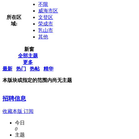
不限
威海市区
所在区
文登区
域:
荣成市
乳山市
其他
新窗
全部主题
更多
最新
热门
热帖
精华
本版块或指定的范围内尚无主题
招聘信息
收藏本版
订阅
今日
0
主题