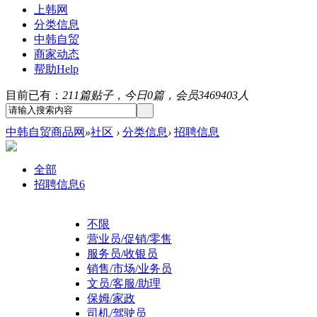
上韩网
分类信息
中韩自贸
商家动态
帮助
Help
目前已有：
211篇贴子，今日0篇，会员3469403人
中韩自贸商品网
»
社区
›
分类信息
›
招聘信息
全部
招聘信息
6
不限
营业员/促销/零售
服务员/收银员
销售/市场/业务员
文员/客服/助理
保姆/家政
司机/驾驶员