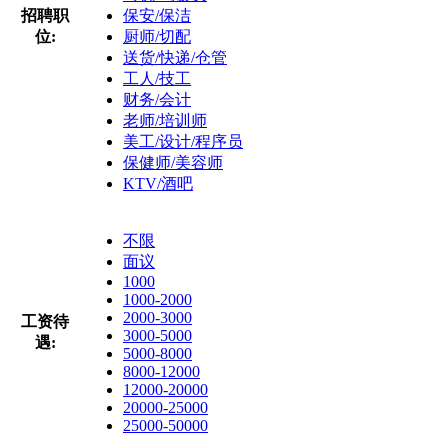
招聘职
保安/保洁
位:
厨师/切配
送货/快递/仓管
工人/技工
财务/会计
老师/培训师
美工/设计/程序员
保健师/美容师
KTV/酒吧
不限
面议
1000
1000-2000
2000-3000
工资待
3000-5000
遇:
5000-8000
8000-12000
12000-20000
20000-25000
25000-50000