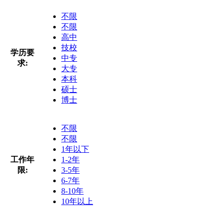
不限
不限
高中
技校
学历要
中专
求:
大专
本科
硕士
博士
不限
不限
1年以下
工作年
1-2年
限:
3-5年
6-7年
8-10年
10年以上