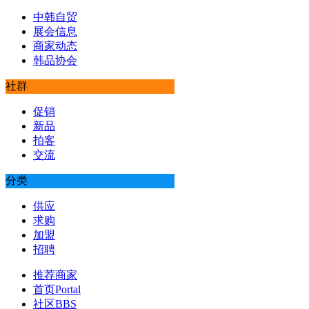
中韩自贸
展会信息
商家动态
韩品协会
社群
促销
新品
拍客
交流
分类
供应
求购
加盟
招聘
推荐商家
首页
Portal
社区
BBS