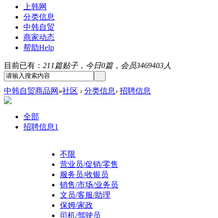
上韩网
分类信息
中韩自贸
商家动态
帮助
Help
目前已有：
211篇贴子，今日0篇，会员3469403人
中韩自贸商品网
»
社区
›
分类信息
›
招聘信息
全部
招聘信息
1
不限
营业员/促销/零售
服务员/收银员
销售/市场/业务员
文员/客服/助理
保姆/家政
司机/驾驶员