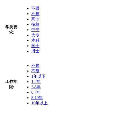
不限
不限
高中
技校
学历要
中专
求:
大专
本科
硕士
博士
不限
不限
1年以下
工作年
1-2年
限:
3-5年
6-7年
8-10年
10年以上