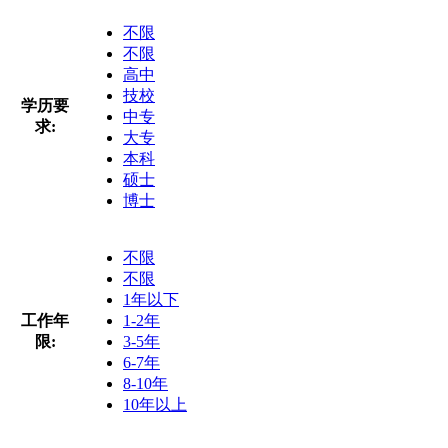
不限
不限
高中
技校
学历要
中专
求:
大专
本科
硕士
博士
不限
不限
1年以下
工作年
1-2年
限:
3-5年
6-7年
8-10年
10年以上