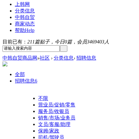
上韩网
分类信息
中韩自贸
商家动态
帮助
Help
目前已有：
211篇贴子，今日0篇，会员3469403人
中韩自贸商品网
»
社区
›
分类信息
›
招聘信息
全部
招聘信息
6
不限
营业员/促销/零售
服务员/收银员
销售/市场/业务员
文员/客服/助理
保姆/家政
司机/驾驶员