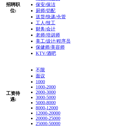
招聘职
保安/保洁
位:
厨师/切配
送货/快递/仓管
工人/技工
财务/会计
老师/培训师
美工/设计/程序员
保健师/美容师
KTV/酒吧
不限
面议
1000
1000-2000
2000-3000
工资待
3000-5000
遇:
5000-8000
8000-12000
12000-20000
20000-25000
25000-50000