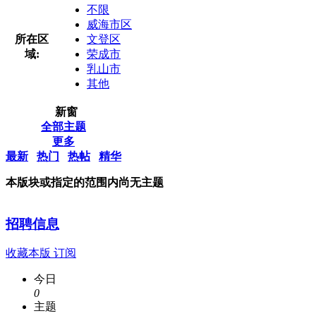
不限
威海市区
所在区
文登区
域:
荣成市
乳山市
其他
新窗
全部主题
更多
最新
热门
热帖
精华
本版块或指定的范围内尚无主题
招聘信息
收藏本版
订阅
今日
0
主题