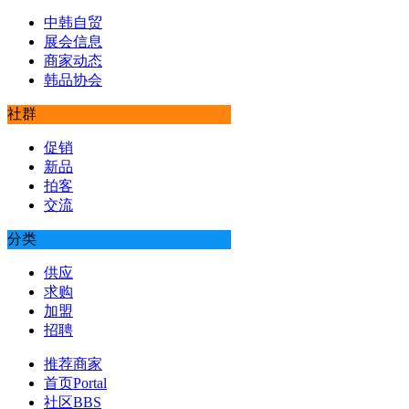
中韩自贸
展会信息
商家动态
韩品协会
社群
促销
新品
拍客
交流
分类
供应
求购
加盟
招聘
推荐商家
首页
Portal
社区
BBS