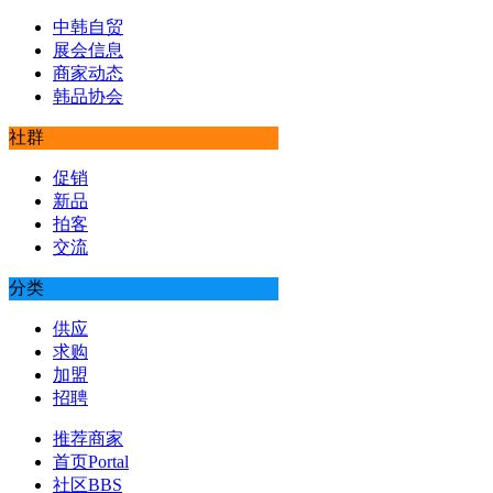
中韩自贸
展会信息
商家动态
韩品协会
社群
促销
新品
拍客
交流
分类
供应
求购
加盟
招聘
推荐商家
首页
Portal
社区
BBS