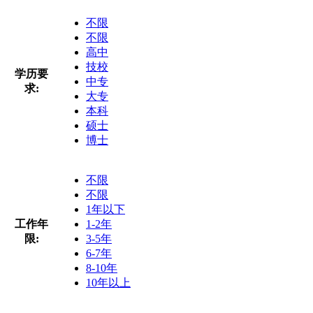
不限
不限
高中
技校
学历要
中专
求:
大专
本科
硕士
博士
不限
不限
1年以下
工作年
1-2年
限:
3-5年
6-7年
8-10年
10年以上