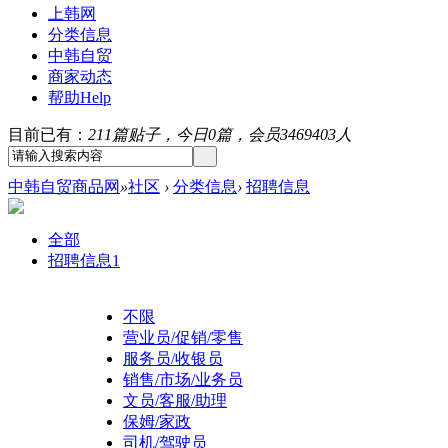
上韩网
分类信息
中韩自贸
商家动态
帮助
Help
目前已有：
211篇贴子，今日0篇，会员3469403人
中韩自贸商品网
»
社区
›
分类信息
›
招聘信息
全部
招聘信息
1
不限
营业员/促销/零售
服务员/收银员
销售/市场/业务员
文员/客服/助理
保姆/家政
司机/驾驶员