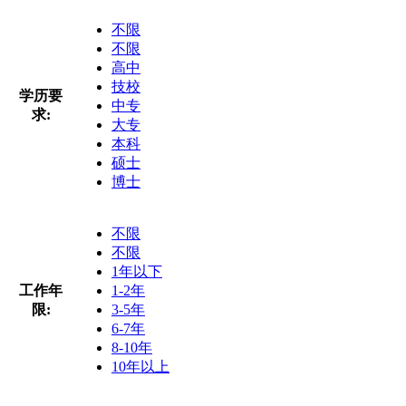
不限
不限
高中
技校
学历要
中专
求:
大专
本科
硕士
博士
不限
不限
1年以下
工作年
1-2年
限:
3-5年
6-7年
8-10年
10年以上