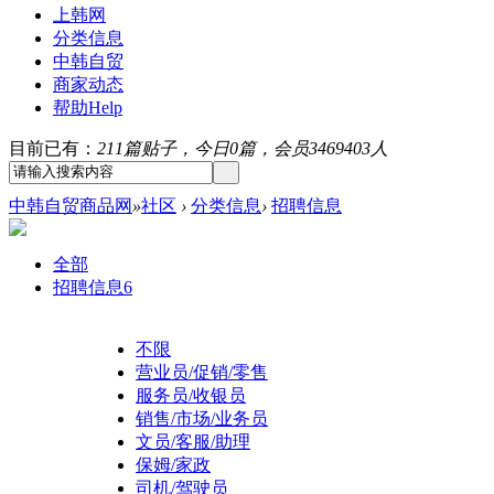
上韩网
分类信息
中韩自贸
商家动态
帮助
Help
目前已有：
211篇贴子，今日0篇，会员3469403人
中韩自贸商品网
»
社区
›
分类信息
›
招聘信息
全部
招聘信息
6
不限
营业员/促销/零售
服务员/收银员
销售/市场/业务员
文员/客服/助理
保姆/家政
司机/驾驶员