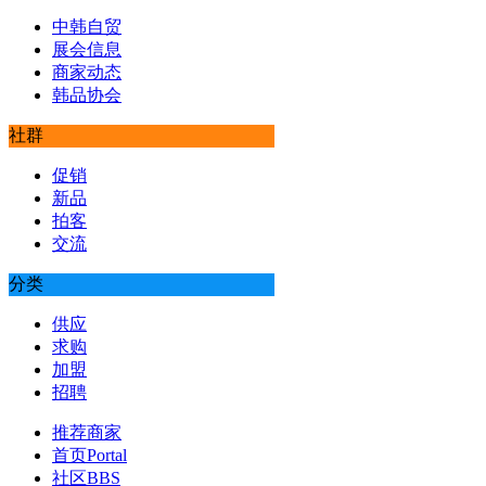
中韩自贸
展会信息
商家动态
韩品协会
社群
促销
新品
拍客
交流
分类
供应
求购
加盟
招聘
推荐商家
首页
Portal
社区
BBS