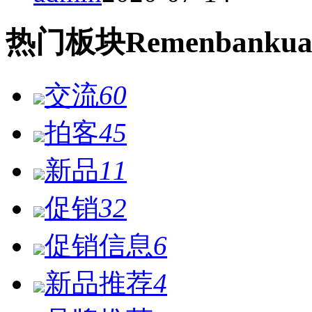
热门
板块
Remen
bankua
交流
60
拍客
45
新品
11
促销
32
促销信息
6
新品推荐
4