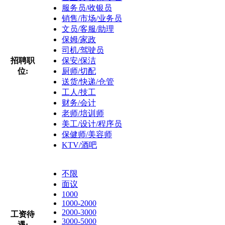
服务员/收银员
销售/市场/业务员
文员/客服/助理
保姆/家政
司机/驾驶员
招聘职
保安/保洁
位:
厨师/切配
送货/快递/仓管
工人/技工
财务/会计
老师/培训师
美工/设计/程序员
保健师/美容师
KTV/酒吧
不限
面议
1000
1000-2000
2000-3000
工资待
3000-5000
遇: