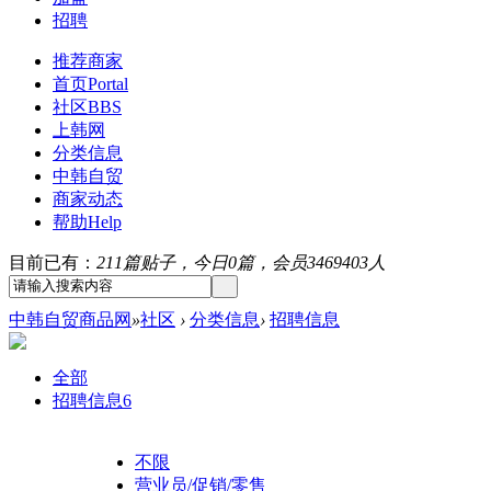
招聘
推荐商家
首页
Portal
社区
BBS
上韩网
分类信息
中韩自贸
商家动态
帮助
Help
目前已有：
211篇贴子，今日0篇，会员3469403人
中韩自贸商品网
»
社区
›
分类信息
›
招聘信息
全部
招聘信息
6
不限
营业员/促销/零售