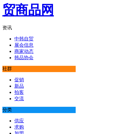
资讯
中韩自贸
展会信息
商家动态
韩品协会
社群
促销
新品
拍客
交流
分类
供应
求购
加盟