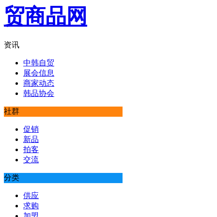
资讯
中韩自贸
展会信息
商家动态
韩品协会
社群
促销
新品
拍客
交流
分类
供应
求购
加盟