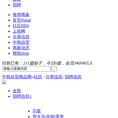
招聘
推荐商家
首页
Portal
社区
BBS
上韩网
分类信息
中韩自贸
商家动态
帮助
Help
目前已有：
211篇贴子，今日0篇，会员3469403人
中韩自贸商品网
»
社区
›
分类信息
›
招聘信息
全部
招聘信息
1
不限
营业员/促销/零售