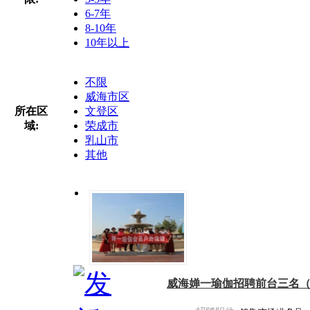
6-7年
8-10年
10年以上
不限
威海市区
所在区
文登区
域:
荣成市
乳山市
其他
威海婵一瑜伽招聘前台三名