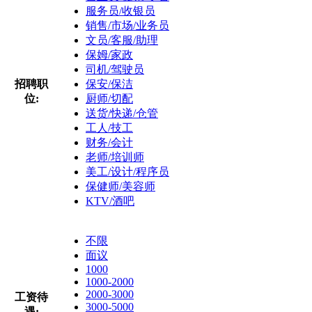
服务员/收银员
销售/市场/业务员
文员/客服/助理
保姆/家政
司机/驾驶员
招聘职
保安/保洁
位:
厨师/切配
送货/快递/仓管
工人/技工
财务/会计
老师/培训师
美工/设计/程序员
保健师/美容师
KTV/酒吧
不限
面议
1000
1000-2000
2000-3000
工资待
3000-5000
遇: