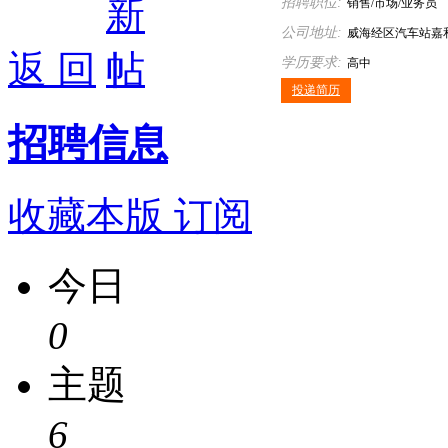
招聘职位:
销售/市场/业务员
公司地址:
威海经区汽车站嘉
返 回
学历要求:
楼710室
高中
投递简历
招聘信息
收藏本版
订阅
今日
0
主题
6