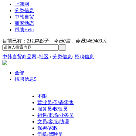
上韩网
分类信息
中韩自贸
商家动态
帮助
Help
目前已有：
211篇贴子，今日0篇，会员3469403人
中韩自贸商品网
»
社区
›
分类信息
›
招聘信息
全部
招聘信息
5
不限
营业员/促销/零售
服务员/收银员
销售/市场/业务员
文员/客服/助理
保姆/家政
司机/驾驶员