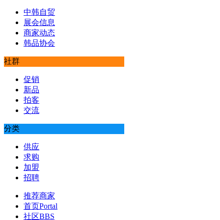
中韩自贸
展会信息
商家动态
韩品协会
社群
促销
新品
拍客
交流
分类
供应
求购
加盟
招聘
推荐商家
首页
Portal
社区
BBS