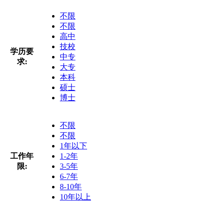
不限
不限
高中
技校
学历要
中专
求:
大专
本科
硕士
博士
不限
不限
1年以下
工作年
1-2年
限:
3-5年
6-7年
8-10年
10年以上