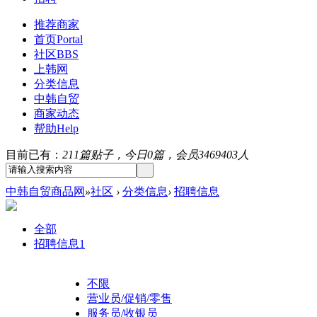
推荐商家
首页
Portal
社区
BBS
上韩网
分类信息
中韩自贸
商家动态
帮助
Help
目前已有：
211篇贴子，今日0篇，会员3469403人
中韩自贸商品网
»
社区
›
分类信息
›
招聘信息
全部
招聘信息
1
不限
营业员/促销/零售
服务员/收银员