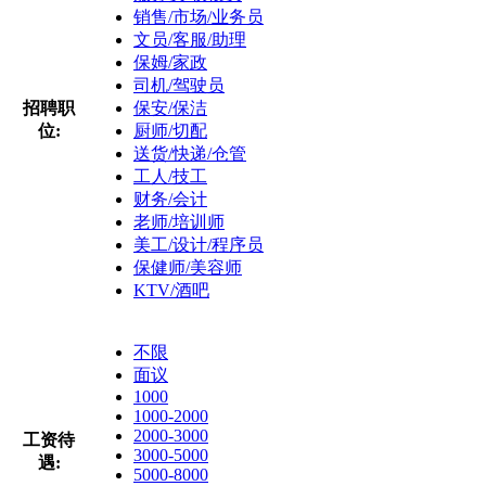
销售/市场/业务员
文员/客服/助理
保姆/家政
司机/驾驶员
招聘职
保安/保洁
位:
厨师/切配
送货/快递/仓管
工人/技工
财务/会计
老师/培训师
美工/设计/程序员
保健师/美容师
KTV/酒吧
不限
面议
1000
1000-2000
2000-3000
工资待
3000-5000
遇:
5000-8000