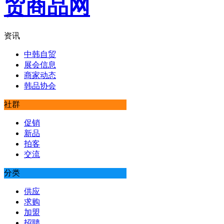
资讯
中韩自贸
展会信息
商家动态
韩品协会
社群
促销
新品
拍客
交流
分类
供应
求购
加盟
招聘