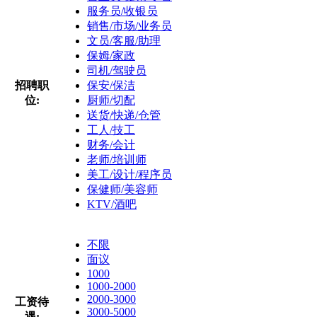
服务员/收银员
销售/市场/业务员
文员/客服/助理
保姆/家政
司机/驾驶员
招聘职
保安/保洁
位:
厨师/切配
送货/快递/仓管
工人/技工
财务/会计
老师/培训师
美工/设计/程序员
保健师/美容师
KTV/酒吧
不限
面议
1000
1000-2000
2000-3000
工资待
3000-5000
遇: