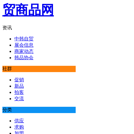
资讯
中韩自贸
展会信息
商家动态
韩品协会
社群
促销
新品
拍客
交流
分类
供应
求购
加盟