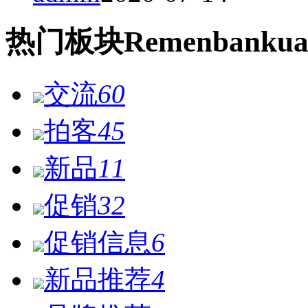
热门
板块
Remen
bankua
交流
60
拍客
45
新品
11
促销
32
促销信息
6
新品推荐
4