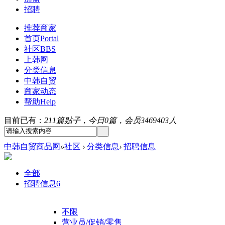
招聘
推荐商家
首页
Portal
社区
BBS
上韩网
分类信息
中韩自贸
商家动态
帮助
Help
目前已有：
211篇贴子，今日0篇，会员3469403人
中韩自贸商品网
»
社区
›
分类信息
›
招聘信息
全部
招聘信息
6
不限
营业员/促销/零售