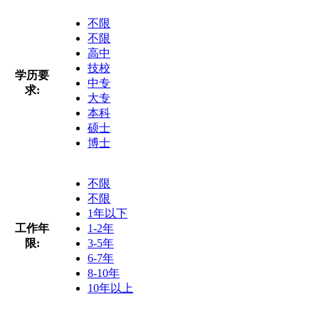
不限
不限
高中
技校
学历要
中专
求:
大专
本科
硕士
博士
不限
不限
1年以下
工作年
1-2年
限:
3-5年
6-7年
8-10年
10年以上