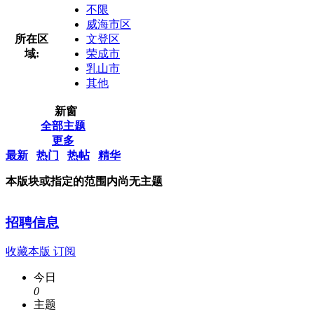
不限
威海市区
所在区
文登区
域:
荣成市
乳山市
其他
新窗
全部主题
更多
最新
热门
热帖
精华
本版块或指定的范围内尚无主题
招聘信息
收藏本版
订阅
今日
0
主题