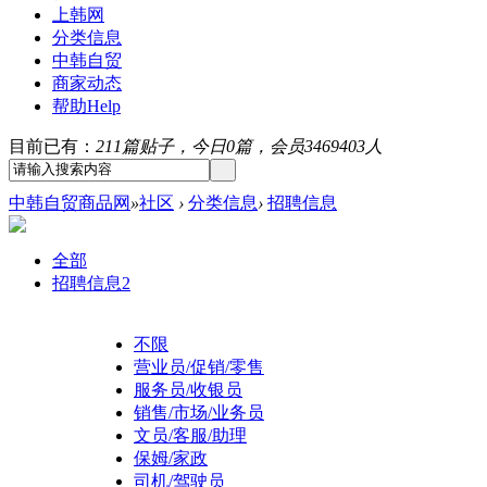
上韩网
分类信息
中韩自贸
商家动态
帮助
Help
目前已有：
211篇贴子，今日0篇，会员3469403人
中韩自贸商品网
»
社区
›
分类信息
›
招聘信息
全部
招聘信息
2
不限
营业员/促销/零售
服务员/收银员
销售/市场/业务员
文员/客服/助理
保姆/家政
司机/驾驶员