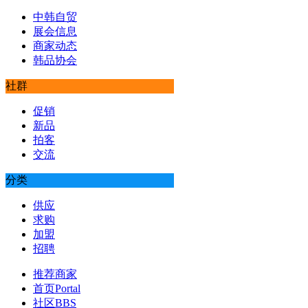
中韩自贸
展会信息
商家动态
韩品协会
社群
促销
新品
拍客
交流
分类
供应
求购
加盟
招聘
推荐商家
首页
Portal
社区
BBS