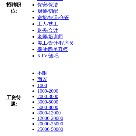
招聘职
保安/保洁
位:
厨师/切配
送货/快递/仓管
工人/技工
财务/会计
老师/培训师
美工/设计/程序员
保健师/美容师
KTV/酒吧
不限
面议
1000
1000-2000
2000-3000
工资待
3000-5000
遇:
5000-8000
8000-12000
12000-20000
20000-25000
25000-50000