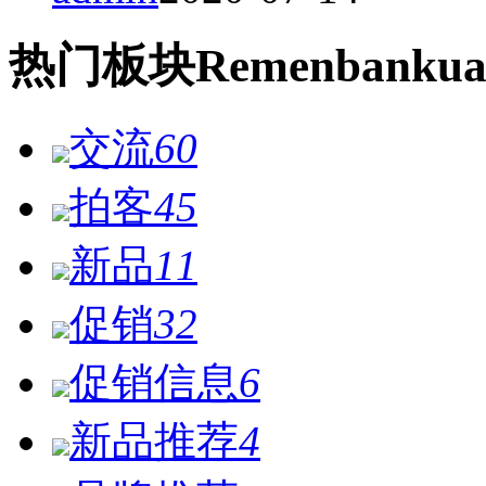
热门
板块
Remen
bankua
交流
60
拍客
45
新品
11
促销
32
促销信息
6
新品推荐
4