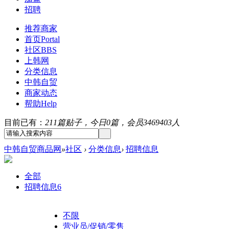
招聘
推荐商家
首页
Portal
社区
BBS
上韩网
分类信息
中韩自贸
商家动态
帮助
Help
目前已有：
211篇贴子，今日0篇，会员3469403人
中韩自贸商品网
»
社区
›
分类信息
›
招聘信息
全部
招聘信息
6
不限
营业员/促销/零售