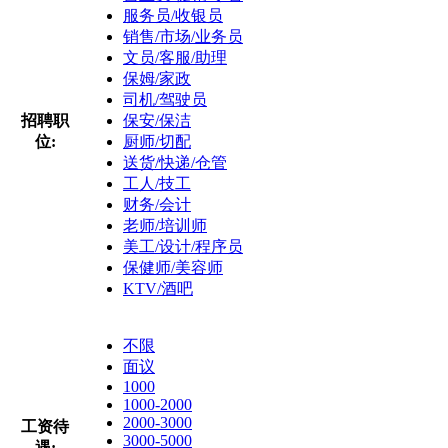
服务员/收银员
销售/市场/业务员
文员/客服/助理
保姆/家政
司机/驾驶员
招聘职
保安/保洁
位:
厨师/切配
送货/快递/仓管
工人/技工
财务/会计
老师/培训师
美工/设计/程序员
保健师/美容师
KTV/酒吧
不限
面议
1000
1000-2000
2000-3000
工资待
3000-5000
遇: