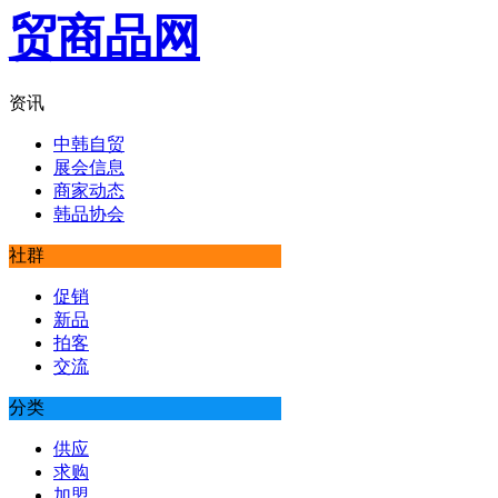
资讯
中韩自贸
展会信息
商家动态
韩品协会
社群
促销
新品
拍客
交流
分类
供应
求购
加盟