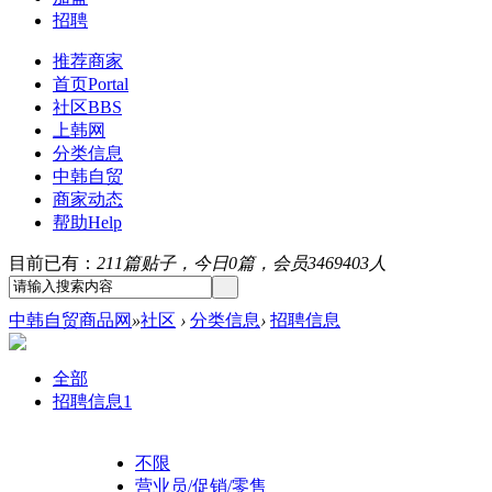
招聘
推荐商家
首页
Portal
社区
BBS
上韩网
分类信息
中韩自贸
商家动态
帮助
Help
目前已有：
211篇贴子，今日0篇，会员3469403人
中韩自贸商品网
»
社区
›
分类信息
›
招聘信息
全部
招聘信息
1
不限
营业员/促销/零售