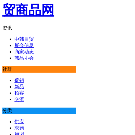
资讯
中韩自贸
展会信息
商家动态
韩品协会
社群
促销
新品
拍客
交流
分类
供应
求购
加盟