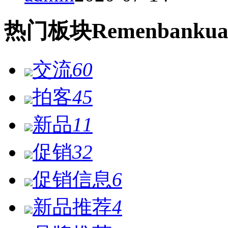
热门
板块
Remen
bankua
交流
60
拍客
45
新品
11
促销
32
促销信息
6
新品推荐
4