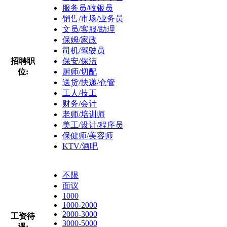
服务员/收银员
销售/市场/业务员
文员/客服/助理
保姆/家政
司机/驾驶员
招聘职
保安/保洁
位:
厨师/切配
送货/快递/仓管
工人/技工
财务/会计
老师/培训师
美工/设计/程序员
保健师/美容师
KTV/酒吧
不限
面议
1000
1000-2000
2000-3000
工资待
3000-5000
遇: