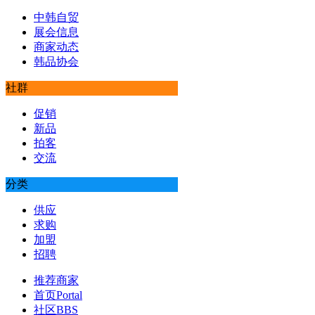
中韩自贸
展会信息
商家动态
韩品协会
社群
促销
新品
拍客
交流
分类
供应
求购
加盟
招聘
推荐商家
首页
Portal
社区
BBS