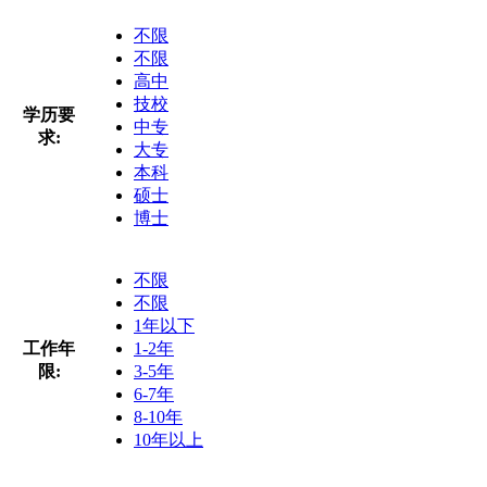
不限
不限
高中
技校
学历要
中专
求:
大专
本科
硕士
博士
不限
不限
1年以下
工作年
1-2年
限:
3-5年
6-7年
8-10年
10年以上