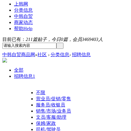
上韩网
分类信息
中韩自贸
商家动态
帮助
Help
目前已有：
211篇贴子，今日0篇，会员3469403人
中韩自贸商品网
»
社区
›
分类信息
›
招聘信息
全部
招聘信息
1
不限
营业员/促销/零售
服务员/收银员
销售/市场/业务员
文员/客服/助理
保姆/家政
司机/驾驶员