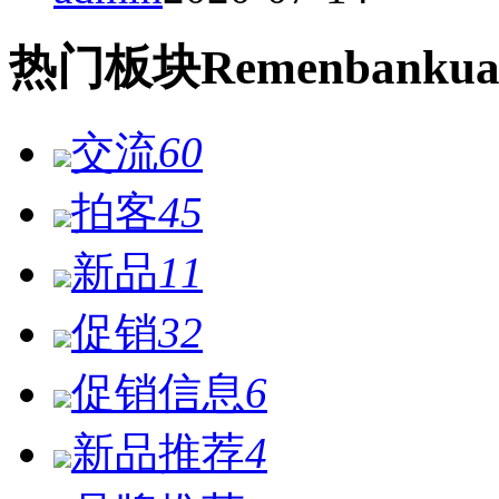
热门
板块
Remen
bankua
交流
60
拍客
45
新品
11
促销
32
促销信息
6
新品推荐
4