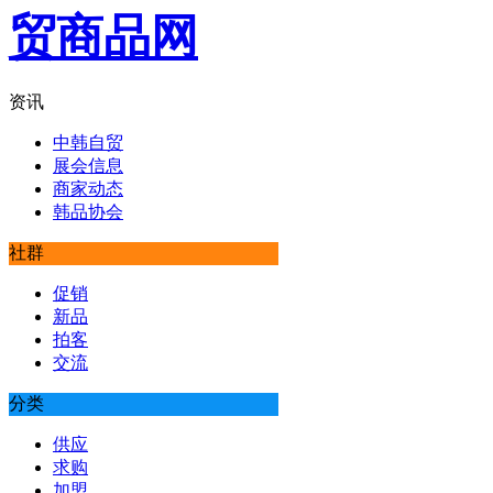
资讯
中韩自贸
展会信息
商家动态
韩品协会
社群
促销
新品
拍客
交流
分类
供应
求购
加盟