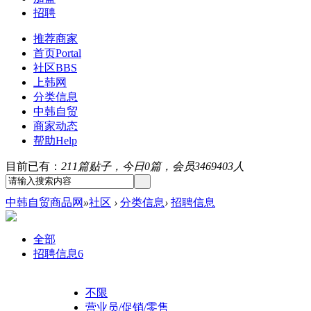
招聘
推荐商家
首页
Portal
社区
BBS
上韩网
分类信息
中韩自贸
商家动态
帮助
Help
目前已有：
211篇贴子，今日0篇，会员3469403人
中韩自贸商品网
»
社区
›
分类信息
›
招聘信息
全部
招聘信息
6
不限
营业员/促销/零售