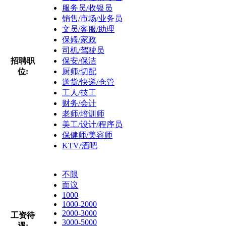
服务员/收银员
销售/市场/业务员
文员/客服/助理
保姆/家政
司机/驾驶员
招聘职
保安/保洁
位:
厨师/切配
送货/快递/仓管
工人/技工
财务/会计
老师/培训师
美工/设计/程序员
保健师/美容师
KTV/酒吧
不限
面议
1000
1000-2000
2000-3000
工资待
3000-5000
遇: