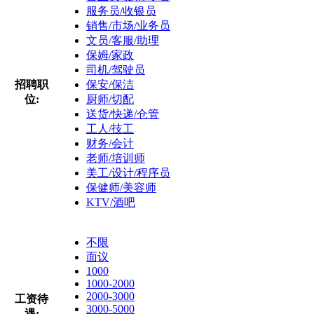
服务员/收银员
销售/市场/业务员
文员/客服/助理
保姆/家政
司机/驾驶员
招聘职
保安/保洁
位:
厨师/切配
送货/快递/仓管
工人/技工
财务/会计
老师/培训师
美工/设计/程序员
保健师/美容师
KTV/酒吧
不限
面议
1000
1000-2000
2000-3000
工资待
3000-5000
遇: