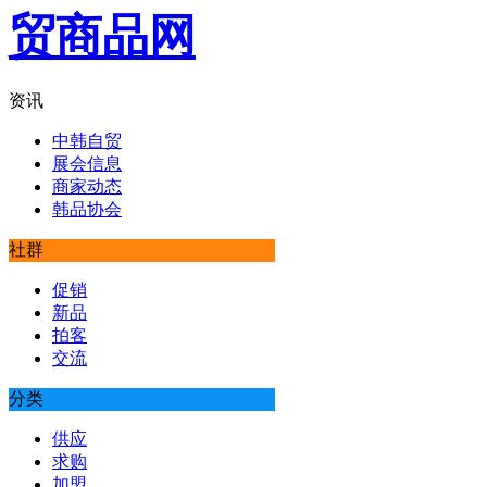
资讯
中韩自贸
展会信息
商家动态
韩品协会
社群
促销
新品
拍客
交流
分类
供应
求购
加盟