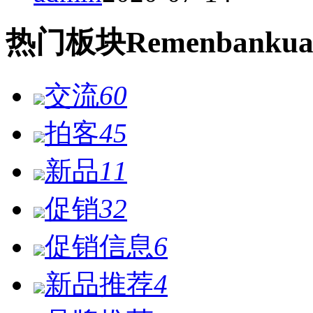
热门
板块
Remen
bankua
交流
60
拍客
45
新品
11
促销
32
促销信息
6
新品推荐
4