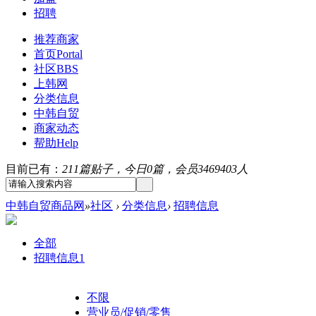
招聘
推荐商家
首页
Portal
社区
BBS
上韩网
分类信息
中韩自贸
商家动态
帮助
Help
目前已有：
211篇贴子，今日0篇，会员3469403人
中韩自贸商品网
»
社区
›
分类信息
›
招聘信息
全部
招聘信息
1
不限
营业员/促销/零售