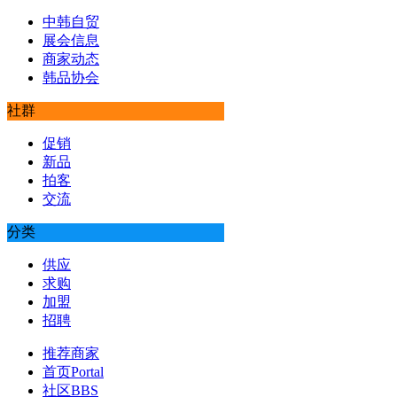
中韩自贸
展会信息
商家动态
韩品协会
社群
促销
新品
拍客
交流
分类
供应
求购
加盟
招聘
推荐商家
首页
Portal
社区
BBS