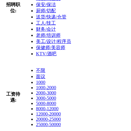
招聘职
保安/保洁
位:
厨师/切配
送货/快递/仓管
工人/技工
财务/会计
老师/培训师
美工/设计/程序员
保健师/美容师
KTV/酒吧
不限
面议
1000
1000-2000
2000-3000
工资待
3000-5000
遇:
5000-8000
8000-12000
12000-20000
20000-25000
25000-50000