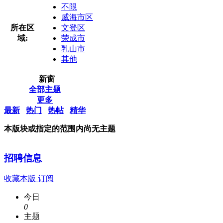
不限
威海市区
所在区
文登区
域:
荣成市
乳山市
其他
新窗
全部主题
更多
最新
热门
热帖
精华
本版块或指定的范围内尚无主题
招聘信息
收藏本版
订阅
今日
0
主题