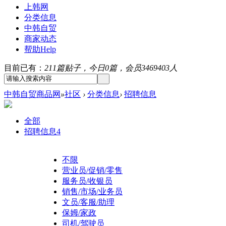
上韩网
分类信息
中韩自贸
商家动态
帮助
Help
目前已有：
211篇贴子，今日0篇，会员3469403人
中韩自贸商品网
»
社区
›
分类信息
›
招聘信息
全部
招聘信息
4
不限
营业员/促销/零售
服务员/收银员
销售/市场/业务员
文员/客服/助理
保姆/家政
司机/驾驶员