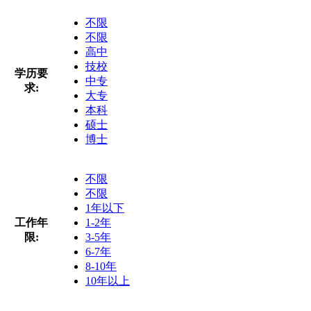
不限
不限
高中
技校
学历要
中专
求:
大专
本科
硕士
博士
不限
不限
1年以下
工作年
1-2年
限:
3-5年
6-7年
8-10年
10年以上