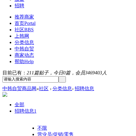
招聘
推荐商家
首页
Portal
社区
BBS
上韩网
分类信息
中韩自贸
商家动态
帮助
Help
目前已有：
211篇贴子，今日0篇，会员3469403人
中韩自贸商品网
»
社区
›
分类信息
›
招聘信息
全部
招聘信息
1
不限
营业员/促销/零售