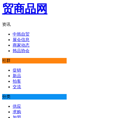
资讯
中韩自贸
展会信息
商家动态
韩品协会
社群
促销
新品
拍客
交流
分类
供应
求购
加盟