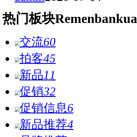
热门
板块
Remen
bankua
交流
60
拍客
45
新品
11
促销
32
促销信息
6
新品推荐
4