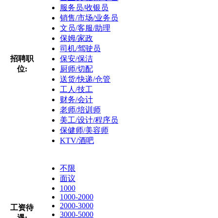
服务员/收银员
销售/市场/业务员
文员/客服/助理
保姆/家政
司机/驾驶员
招聘职
保安/保洁
位:
厨师/切配
送货/快递/仓管
工人/技工
财务/会计
老师/培训师
美工/设计/程序员
保健师/美容师
KTV/酒吧
不限
面议
1000
1000-2000
2000-3000
工资待
3000-5000
遇: