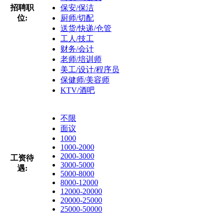
招聘职
保安/保洁
位:
厨师/切配
送货/快递/仓管
工人/技工
财务/会计
老师/培训师
美工/设计/程序员
保健师/美容师
KTV/酒吧
不限
面议
1000
1000-2000
2000-3000
工资待
3000-5000
遇:
5000-8000
8000-12000
12000-20000
20000-25000
25000-50000