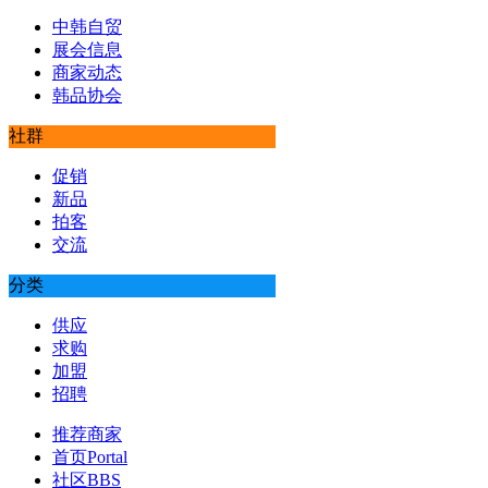
中韩自贸
展会信息
商家动态
韩品协会
社群
促销
新品
拍客
交流
分类
供应
求购
加盟
招聘
推荐商家
首页
Portal
社区
BBS