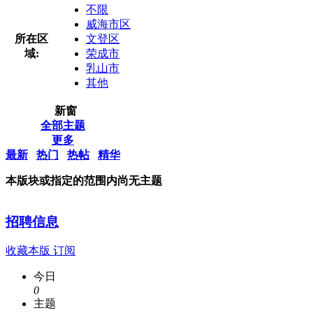
不限
威海市区
所在区
文登区
域:
荣成市
乳山市
其他
新窗
全部主题
更多
最新
热门
热帖
精华
本版块或指定的范围内尚无主题
招聘信息
收藏本版
订阅
今日
0
主题