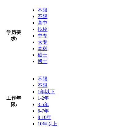
不限
不限
高中
技校
学历要
中专
求:
大专
本科
硕士
博士
不限
不限
1年以下
工作年
1-2年
限:
3-5年
6-7年
8-10年
10年以上