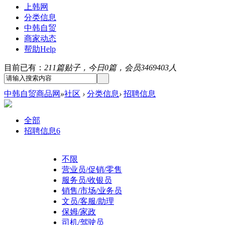
上韩网
分类信息
中韩自贸
商家动态
帮助
Help
目前已有：
211篇贴子，今日0篇，会员3469403人
中韩自贸商品网
»
社区
›
分类信息
›
招聘信息
全部
招聘信息
6
不限
营业员/促销/零售
服务员/收银员
销售/市场/业务员
文员/客服/助理
保姆/家政
司机/驾驶员