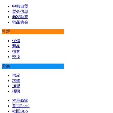
中韩自贸
展会信息
商家动态
韩品协会
社群
促销
新品
拍客
交流
分类
供应
求购
加盟
招聘
推荐商家
首页
Portal
社区
BBS