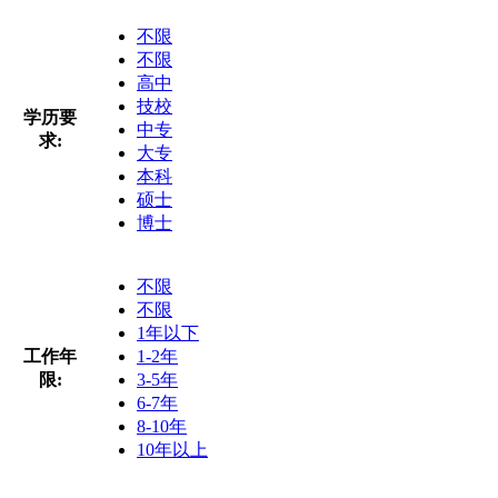
不限
不限
高中
技校
学历要
中专
求:
大专
本科
硕士
博士
不限
不限
1年以下
工作年
1-2年
限:
3-5年
6-7年
8-10年
10年以上