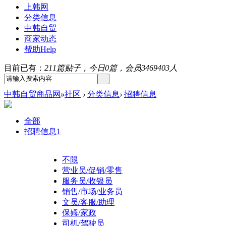
上韩网
分类信息
中韩自贸
商家动态
帮助
Help
目前已有：
211篇贴子，今日0篇，会员3469403人
中韩自贸商品网
»
社区
›
分类信息
›
招聘信息
全部
招聘信息
1
不限
营业员/促销/零售
服务员/收银员
销售/市场/业务员
文员/客服/助理
保姆/家政
司机/驾驶员