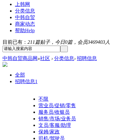
上韩网
分类信息
中韩自贸
商家动态
帮助
Help
目前已有：
211篇贴子，今日0篇，会员3469403人
中韩自贸商品网
»
社区
›
分类信息
›
招聘信息
全部
招聘信息
1
不限
营业员/促销/零售
服务员/收银员
销售/市场/业务员
文员/客服/助理
保姆/家政
司机/驾驶员