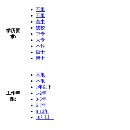
不限
不限
高中
技校
学历要
中专
求:
大专
本科
硕士
博士
不限
不限
1年以下
工作年
1-2年
限:
3-5年
6-7年
8-10年
10年以上