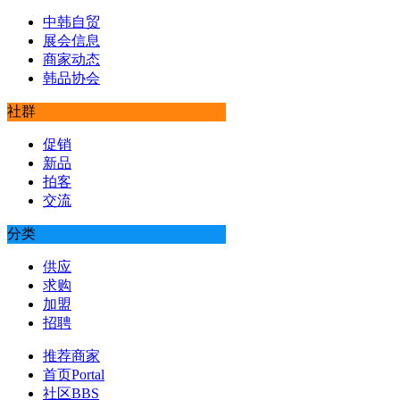
中韩自贸
展会信息
商家动态
韩品协会
社群
促销
新品
拍客
交流
分类
供应
求购
加盟
招聘
推荐商家
首页
Portal
社区
BBS