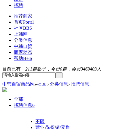
招聘
推荐商家
首页
Portal
社区
BBS
上韩网
分类信息
中韩自贸
商家动态
帮助
Help
目前已有：
211篇贴子，今日0篇，会员3469403人
中韩自贸商品网
»
社区
›
分类信息
›
招聘信息
全部
招聘信息
6
不限
营业员/促销/零售