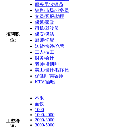
服务员/收银员
销售/市场/业务员
文员/客服/助理
保姆/家政
司机/驾驶员
招聘职
保安/保洁
位:
厨师/切配
送货/快递/仓管
工人/技工
财务/会计
老师/培训师
美工/设计/程序员
保健师/美容师
KTV/酒吧
不限
面议
1000
1000-2000
2000-3000
工资待
3000-5000
遇: