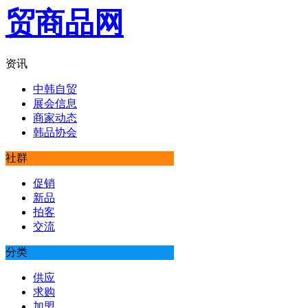
资讯
中韩自贸
展会信息
商家动态
韩品协会
社群
促销
新品
拍客
交流
分类
供应
求购
加盟