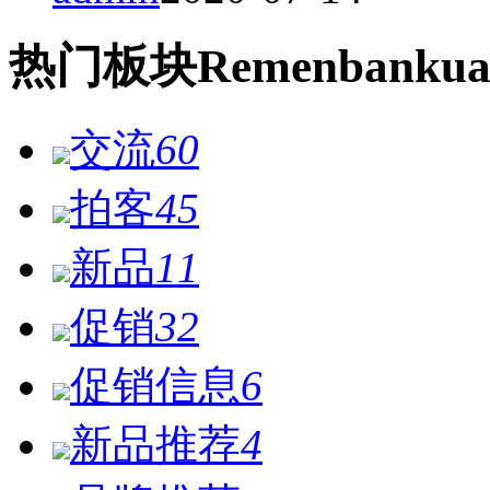
热门
板块
Remen
bankua
交流
60
拍客
45
新品
11
促销
32
促销信息
6
新品推荐
4