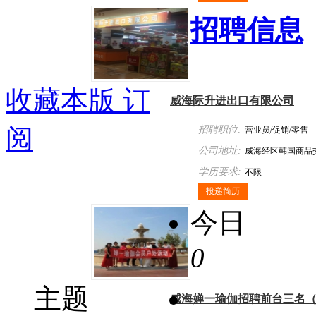
招聘信息
收藏本版
订
威海际升进出口有限公司
阅
招聘职位:
营业员/促销/零售
公司地址:
威海经区韩国商品
学历要求:
不限
投递简历
今日
0
主题
威海婵一瑜伽招聘前台三名