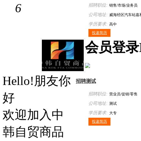
6
招聘职位:
销售/市场/业务员
公司地址:
威海经区汽车站嘉
学历要求:
楼710室
高中
投递简历
会员
登录
Hello!朋友你
招聘测试
好
招聘职位:
营业员/促销/零售
公司地址:
测试
欢迎加入中
学历要求:
大专
投递简历
韩自贸商品