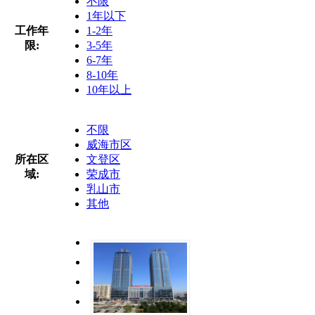
不限
1年以下
工作年
1-2年
限:
3-5年
6-7年
8-10年
10年以上
不限
威海市区
所在区
文登区
域:
荣成市
乳山市
其他