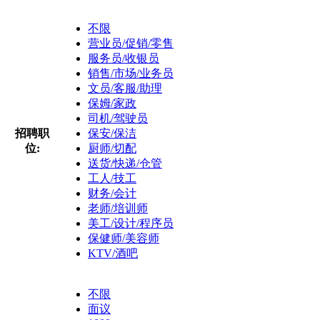
不限
营业员/促销/零售
服务员/收银员
销售/市场/业务员
文员/客服/助理
保姆/家政
司机/驾驶员
招聘职
保安/保洁
位:
厨师/切配
送货/快递/仓管
工人/技工
财务/会计
老师/培训师
美工/设计/程序员
保健师/美容师
KTV/酒吧
不限
面议