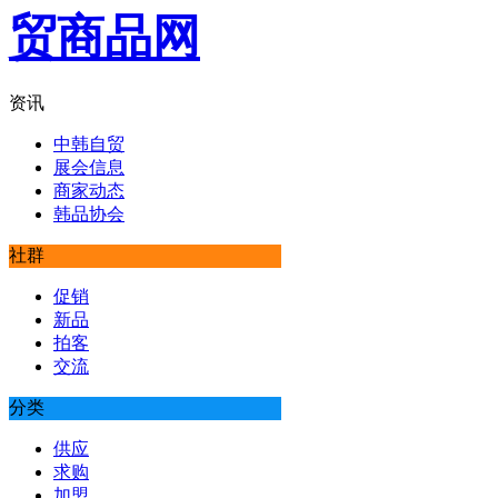
资讯
中韩自贸
展会信息
商家动态
韩品协会
社群
促销
新品
拍客
交流
分类
供应
求购
加盟