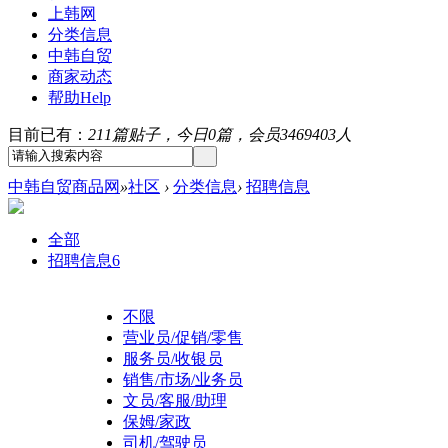
上韩网
分类信息
中韩自贸
商家动态
帮助
Help
目前已有：
211篇贴子，今日0篇，会员3469403人
中韩自贸商品网
»
社区
›
分类信息
›
招聘信息
全部
招聘信息
6
不限
营业员/促销/零售
服务员/收银员
销售/市场/业务员
文员/客服/助理
保姆/家政
司机/驾驶员