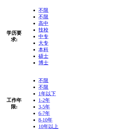
不限
不限
高中
技校
学历要
中专
求:
大专
本科
硕士
博士
不限
不限
1年以下
工作年
1-2年
限:
3-5年
6-7年
8-10年
10年以上