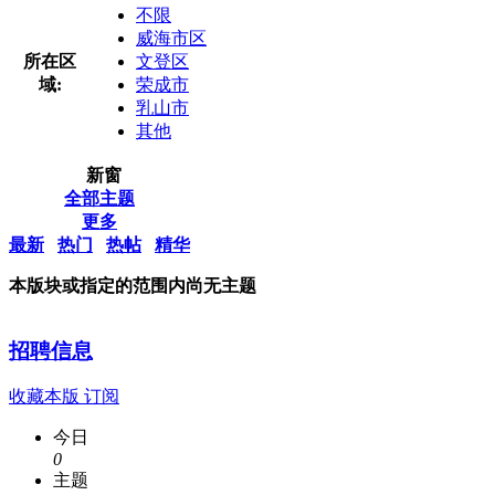
不限
威海市区
所在区
文登区
域:
荣成市
乳山市
其他
新窗
全部主题
更多
最新
热门
热帖
精华
本版块或指定的范围内尚无主题
招聘信息
收藏本版
订阅
今日
0
主题