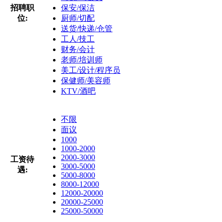
招聘职
保安/保洁
位:
厨师/切配
送货/快递/仓管
工人/技工
财务/会计
老师/培训师
美工/设计/程序员
保健师/美容师
KTV/酒吧
不限
面议
1000
1000-2000
2000-3000
工资待
3000-5000
遇:
5000-8000
8000-12000
12000-20000
20000-25000
25000-50000