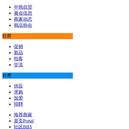
中韩自贸
展会信息
商家动态
韩品协会
社群
促销
新品
拍客
交流
分类
供应
求购
加盟
招聘
推荐商家
首页
Portal
社区
BBS